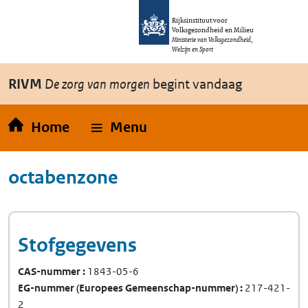
Overslaan en naar de inhoud gaan
Direct naar de hoofdnavigatie
Rijksinstituut voor
Volksgezondheid en Milieu
Ministerie van Volksgezondheid,
Welzijn en Sport
RIVM
De zorg van morgen
begint vandaag
Home
Menu
octabenzone
Stofgegevens
CAS-nummer
1843-05-6
EG-nummer
(Europees Gemeenschap-nummer)
217-421-
2