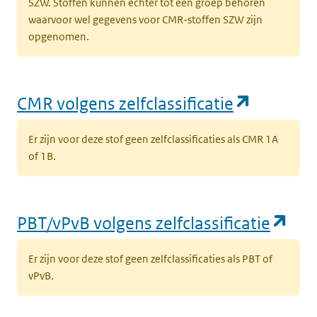
SZW. Stoffen kunnen echter tot een groep behoren
waarvoor wel gegevens voor CMR-stoffen SZW zijn
opgenomen.
(opent i
CMR volgens zelfclassificatie
Er zijn voor deze stof geen zelfclassificaties als CMR 1A
of 1B.
(op
PBT/vPvB volgens zelfclassificatie
Er zijn voor deze stof geen zelfclassificaties als PBT of
vPvB.