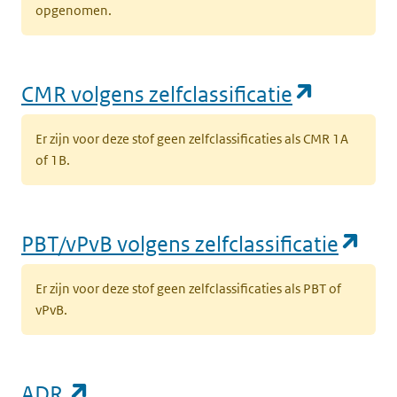
opgenomen.
(opent i
CMR volgens zelfclassificatie
Er zijn voor deze stof geen zelfclassificaties als CMR 1A
of 1B.
(op
PBT/vPvB volgens zelfclassificatie
Er zijn voor deze stof geen zelfclassificaties als PBT of
vPvB.
(opent in een nieuw tabblad)
ADR