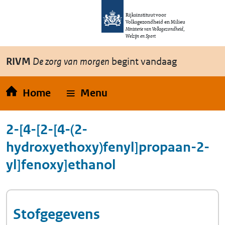
Overslaan en naar de inhoud gaan
Direct naar de hoofdnavigatie
Rijksinstituut voor
Volksgezondheid en Milieu
Ministerie van Volksgezondheid,
Welzijn en Sport
RIVM
De zorg van morgen
begint vandaag
Home
Menu
2-[4-[2-[4-(2-
hydroxyethoxy)fenyl]propaan-2-
yl]fenoxy]ethanol
Stofgegevens