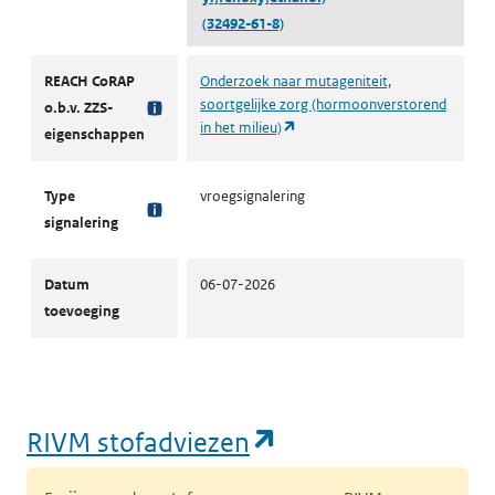
(32492-61-8)
Signaleringslijst stoffen in Europees onderzoek
REACH CoRAP
Onderzoek naar mutageniteit,
soortgelijke zorg (hormoonverstorend
o.b.v. ZZS-
(opent in een nieuw tabblad)
in het milieu)
eigenschappen
Type
vroegsignalering
signalering
Datum
06-07-2026
toevoeging
(opent in een nie
RIVM stofadviezen