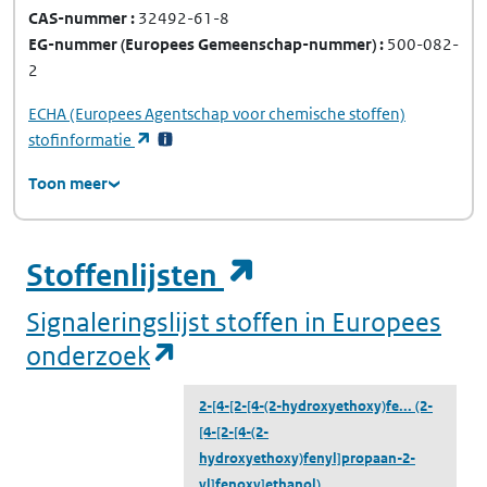
CAS-nummer
32492-61-8
EG-nummer
(Europees Gemeenschap-nummer)
500-082-
2
ECHA
(Europees Agentschap voor chemische stoffen)
(opent in een nieuw tabblad)
stofinformatie
Toon meer
(opent in een ni
Stoffenlijsten
Signaleringslijst stoffen in Europees
(opent in een nieuw tabbl
onderzoek
2-[4-[2-[4-(2-hydroxyethoxy)fe...
(2-
[4-[2-[4-(2-
hydroxyethoxy)fenyl]propaan-2-
yl]fenoxy]ethanol)