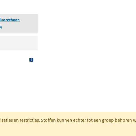
 tabblad)
fluorethaan
)
pent in een nieuw tabblad)
risaties en restricties. Stoffen kunnen echter tot een groep behoren