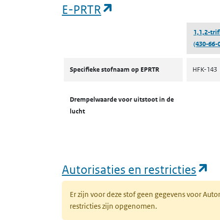
(opent in een nieuw
E-PRTR
1,1,2-tri
(430-66-0
E-PRTR
Specifieke stofnaam op EPRTR
HFK-143
Drempelwaarde voor uitstoot in de
lucht
(o
Autorisaties en restricties
Er zijn voor deze stof geen gegevens voor Auto
restricties zijn opgenomen.