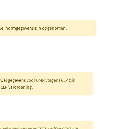
r wel normgegevens zijn opgenomen.
 wel gegevens voor CMR volgens CLP zijn
 CLP verordening.
r wel gegevens voor CMR-stoffen SZW zijn