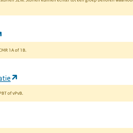
(opent in een nieuw tabblad)
s CMR 1A of 1B.
(opent in een nieuw tabblad)
atie
 PBT of vPvB.
bblad)