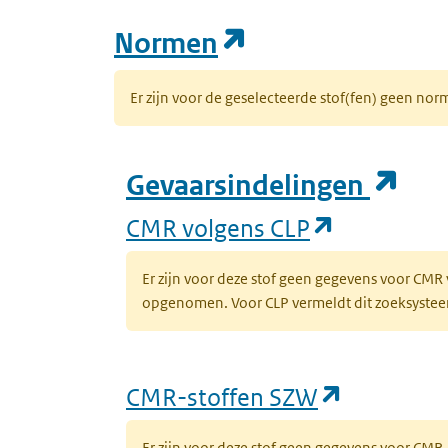
(opent in een n
Normen
Er zijn voor de geselecteerde stof(fen) geen 
(op
Gevaarsindelingen
(opent in 
CMR volgens CLP
Er zijn voor deze stof geen gegevens voor CMR
opgenomen. Voor CLP vermeldt dit zoeksysteem 
(opent in
CMR-stoffen SZW
Er zijn voor deze stof geen gegevens voor CM