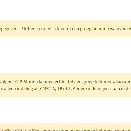
ieuw tabblad)
normgegevens. Stoffen kunnen echter tot een groep behoren waarvoo
ent in een nieuw tabblad)
een nieuw tabblad)
 volgens CLP. Stoffen kunnen echter tot een groep behoren waarvoor
alleen indeling als CMR 1A, 1B of 2. Andere indelingen staan in de
 een nieuw tabblad)
R-stoffen SZW. Stoffen kunnen echter tot een groep behoren waarvoo