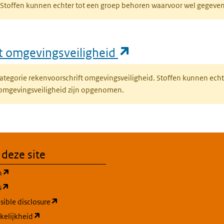
R. Stoffen kunnen echter tot een groep behoren waarvoor wel gegev
(opent in een nie
ft omgevingsveiligheid
fcategorie rekenvoorschrift omgevingsveiligheid. Stoffen kunnen ec
 omgevingsveiligheid zijn opgenomen.
 deze site
(opent in een nieuw tabblad)
n
(opent in een nieuw tabblad)
s
(opent in een nieuw tabblad)
ible disclosure
(opent in een nieuw tabblad)
kelijkheid