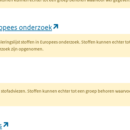
(opent in een nieuw ta
uropees onderzoek
naleringslijst stoffen in Europees onderzoek. Stoffen kunnen echter
derzoek zijn opgenomen.
n een nieuw tabblad)
M stofadviezen. Stoffen kunnen echter tot een groep behoren waarvo
(opent in een nieuw tabblad)
s