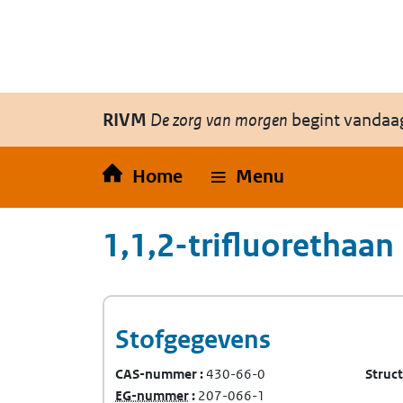
Overslaan en naar de inhoud gaan
Direct naar de hoofdnavigatie
RIVM
De zorg van morgen
begint vandaa
Home
Menu
1,1,2-trifluorethaan
Stofgegevens
CAS-nummer
430-66-0
Struc
(Europees Gemeenschap-nummer)
EG-nummer
207-066-1