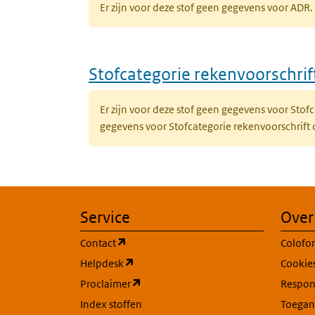
Er zijn voor deze stof geen gegevens voor AD
Stofcategorie rekenvoorschri
Er zijn voor deze stof geen gegevens voor Sto
gegevens voor Stofcategorie rekenvoorschrift
Service
Over
(opent in een nieuw tabblad)
Contact
Colofo
(opent in een nieuw tabblad)
Helpdesk
Cookie
(opent in een nieuw tabblad)
Proclaimer
Respons
Index stoffen
Toegan