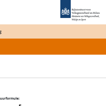
Rijksinstituut voor
Volksgezondheid en Milieu
Ministerie van Volksgezondheid,
Welzijn en Sport
g
tuurformule