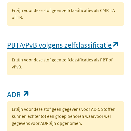
Er zijn voor deze stof geen zelfclassificaties als CMR 1A
of 1B.
(op
PBT/vPvB volgens zelfclassificatie
Er zijn voor deze stof geen zelfclassificaties als PBT of
vPvB.
(opent in een nieuw tabblad)
ADR
Er zijn voor deze stof geen gegevens voor ADR. Stoffen
kunnen echter tot een groep behoren waarvoor wel
gegevens voor ADR zijn opgenomen.