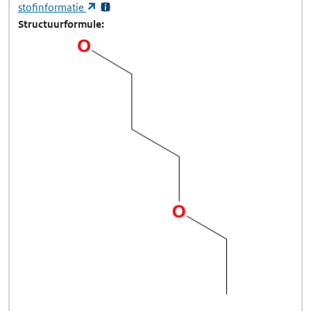
(opent in een nieuw tabblad)
stofinformatie
Structuurformule