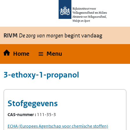
Overslaan en naar de inhoud gaan
Direct naar de hoofdnavigatie
Rijksinstituut voor
Volksgezondheid en Milieu
Ministerie van Volksgezondheid,
Welzijn en Sport
RIVM
De zorg van morgen
begint vandaag
Home
Menu
3-ethoxy-1-propanol
Stofgegevens
CAS-nummer
111-35-3
ECHA
(Europees Agentschap voor chemische stoffen)