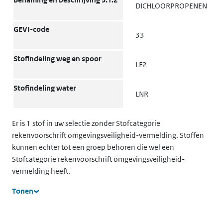
DICHLOORPROPENEN
vervoer: Colli 7.2.4
Bijzondere bepalingen voor het
GEVI-code
S2 S20
33
vervoer: Bedrijf 8.5
Stofindeling weg en spoor
Gevaarsidentificatienummer
LF2
33
5.3.2.3
Stofindeling water
LNR
Er is 1 stof in uw selectie zonder Stofcategorie
rekenvoorschrift omgevingsveiligheid-vermelding. Stoffen
kunnen echter tot een groep behoren die wel een
Stofcategorie rekenvoorschrift omgevingsveiligheid-
vermelding heeft.
Tonen