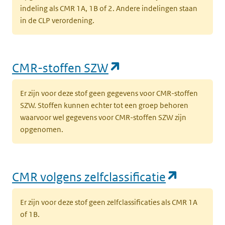
indeling als CMR 1A, 1B of 2. Andere indelingen staan
(opent in een nieuw tabblad)
Mens
Rampeninterventiewaarde
L
in de CLP verordening.
w
(opent in een nieuw tabblad)
Mens
Rampeninterventiewaarde
V
(opent in een nieu
CMR-stoffen SZW
(
Er zijn voor deze stof geen gegevens voor CMR-stoffen
(opent in een nieuw tabblad)
Mens
Rampeninterventiewaarde
A
SZW. Stoffen kunnen echter tot een groep behoren
(
waarvoor wel gegevens voor CMR-stoffen SZW zijn
opgenomen.
(opent in een nieuw tabblad)
Mens
Rampeninterventiewaarde
L
w
(opent i
CMR volgens zelfclassificatie
(opent in een nieuw tabblad)
Mens
Rampeninterventiewaarde
V
(
Er zijn voor deze stof geen zelfclassificaties als CMR 1A
of 1B.
(opent in een nieuw tabblad)
Mens
Rampeninterventiewaarde
A