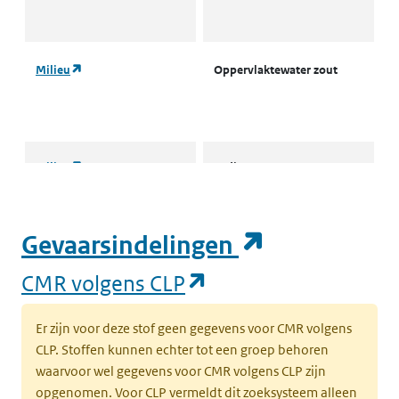
M
(opent in een nieuw tabblad)
Milieu
Oppervlaktewater zout
A
o
M
(opent in een nieuw tabblad)
Milieu
Sediment
S
(
m
m
(opent in e
Gevaarsindelingen
(opent in een nieuw
CMR volgens CLP
(opent in een nieuw tabblad)
Mens
Rampeninterventiewaarde
V
(
Er zijn voor deze stof geen gegevens voor CMR volgens
CLP. Stoffen kunnen echter tot een groep behoren
(opent in een nieuw tabblad)
Mens
Rampeninterventiewaarde
A
waarvoor wel gegevens voor CMR volgens CLP zijn
(
opgenomen. Voor CLP vermeldt dit zoeksysteem alleen