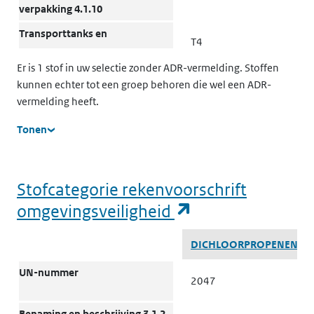
verpakking 4.1.10
Transporttanks en
T4
bulkcontainers: Instructies
Er is 1 stof in uw selectie zonder ADR-vermelding. Stoffen
4.2.5.2, 7.3.2
kunnen echter tot een groep behoren die wel een ADR-
vermelding heeft.
Transporttanks en
TP1
bulkcontainers: Bijzondere
Tonen
bepalingen 4.2.5.3
ADR tanks: Tankcode 4.3
LGBF
Stofcategorie rekenvoorschrift
(opent in een n
omgevingsveiligheid
Voertuig voor tankvervoer
FL
Stofcategorie rekenvoorschrift omgevingsveiligheid
9.1.1.2
DICHLOORPROPENEN
Vervoerscategorie (Code voor
2 (D/E)
UN-nummer
2047
beperkingen in tunnels) 1.1.3.6
Bijzondere bepalingen voor het
Benaming en beschrijving 3.1.2