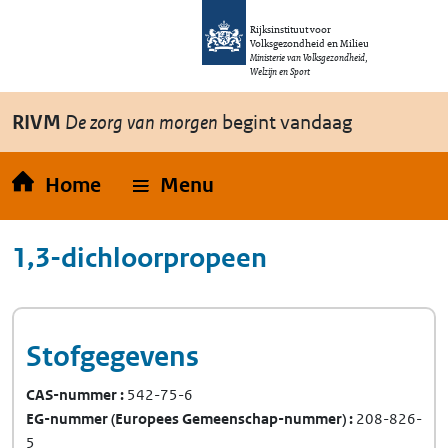
Overslaan en naar de inhoud gaan
Direct naar de hoofdnavigatie
Rijksinstituut voor
Volksgezondheid en Milieu
Ministerie van Volksgezondheid,
Welzijn en Sport
RIVM
De zorg van morgen
begint vandaag
Home
Menu
1,3-dichloorpropeen
Stofgegevens
CAS-nummer
542-75-6
EG-nummer
(Europees Gemeenschap-nummer)
208-826-
5