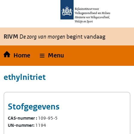
Overslaan en naar de inhoud gaan
Direct naar de hoofdnavigatie
Rijksinstituut voor
Volksgezondheid en Milieu
Ministerie van Volksgezondheid,
Welzijn en Sport
RIVM
De zorg van morgen
begint vandaag
Home
Menu
ethylnitriet
Stofgegevens
CAS-nummer
109-95-5
UN-nummer
1194