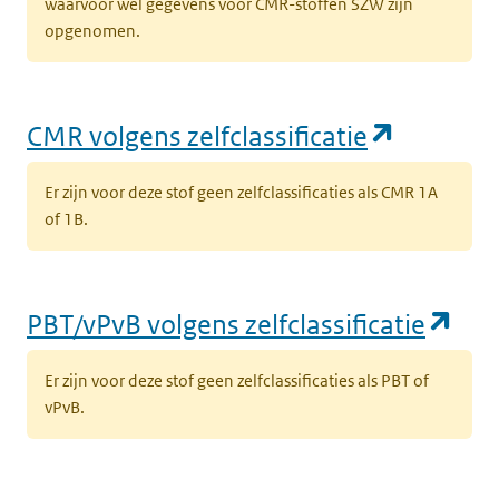
waarvoor wel gegevens voor CMR-stoffen SZW zijn
opgenomen.
(opent i
CMR volgens zelfclassificatie
Er zijn voor deze stof geen zelfclassificaties als CMR 1A
of 1B.
(op
PBT/vPvB volgens zelfclassificatie
Er zijn voor deze stof geen zelfclassificaties als PBT of
vPvB.