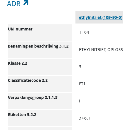
(opent in een nieuw tabblad)
ADR
ADR
ethylnitriet
(109-95-5)
UN-nummer
1194
Benaming en beschrijving 3.1.2
ETHYLNITRIET, OPLOSSING
Klasse 2.2
3
Classificatiecode 2.2
FT1
Verpakkingsgroep 2.1.1.3
I
Etiketten 5.2.2
3+6.1