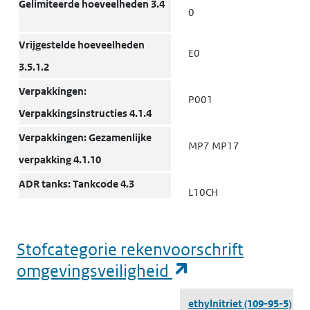
Gelimiteerde hoeveelheden 3.4
0
Vrijgestelde hoeveelheden
E0
3.5.1.2
Verpakkingen:
P001
Verpakkingsinstructies 4.1.4
Verpakkingen: Gezamenlijke
MP7 MP17
verpakking 4.1.10
ADR tanks: Tankcode 4.3
L10CH
ADR tanks: Bijzondere
TU14 TU15 TE21
Stofcategorie rekenvoorschrift
bepalingen 4.3.5, 6.8.4
(opent in een n
omgevingsveiligheid
Voertuig voor tankvervoer
FL
9.1.1.2
Stofcategorie rekenvoorschrift omgevingsveiligheid
ethylnitriet
(109-95-5)