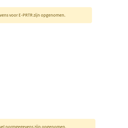
gevens voor E-PRTR zijn opgenomen.
ieuw tabblad)
r wel normgegevens zijn opgenomen.