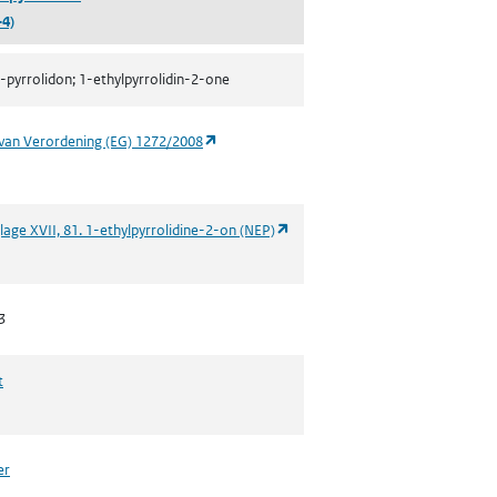
-4)
-pyrrolidon; 1-ethylpyrrolidin-2-one
(opent in een nieuw tabblad)
van Verordening (EG) 1272/2008
(opent in een nieuw tabblad)
lage XVII, 81. 1-ethylpyrrolidine-2-on (NEP)
3
t
er