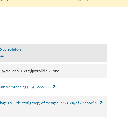
ent in een nieuw tabblad)
een nieuw tabblad)
2-pyrrolidon
-4)
-pyrrolidon; 1-ethylpyrrolidin-2-one
(opent in een nieuw tabblad)
van Verordening (EG) 1272/2008
(opent in een n
age XVII, zie stof(groep) of mengsel nr. 28 en/of 29 en/of 30.