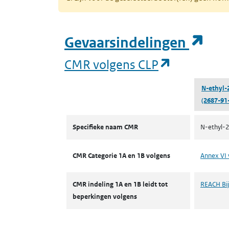
(op
Gevaarsindelingen
(opent in 
CMR volgens CLP
N-ethyl-
(2687-91
CMR volgens CLP
Specifieke naam CMR
N-ethyl-2
CMR Categorie 1A en 1B volgens
Annex VI 
CMR indeling 1A en 1B leidt tot
REACH Bijl
beperkingen volgens