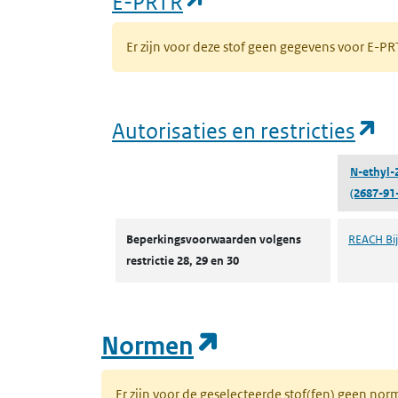
(opent in een nieuw
E-PRTR
Er zijn voor deze stof geen gegevens voor E-
(o
Autorisaties en restricties
N-ethyl-
(2687-91
Autorisaties en restricties
Beperkingsvoorwaarden volgens
REACH Bijl
restrictie 28, 29 en 30
(opent in een n
Normen
Er zijn voor de geselecteerde stof(fen) geen 