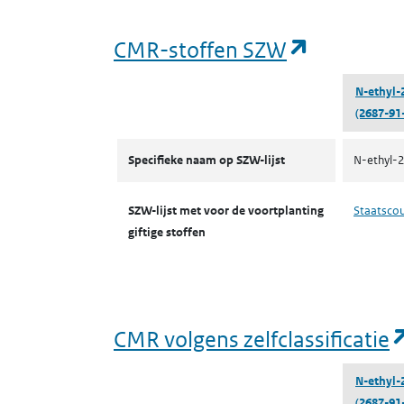
(opent in
CMR-stoffen SZW
N-ethyl-
(2687-91
CMR-stoffen SZW
Specifieke naam op SZW-lijst
N-ethyl-2
SZW-lijst met voor de voortplanting
Staatsco
giftige stoffen
CMR volgens zelfclassificatie
N-ethyl-
(2687-91