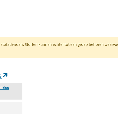
n een nieuw tabblad)
M stofadviezen. Stoffen kunnen echter tot een groep behoren waarvo
(opent in een nieuw tabblad)
s
olidon