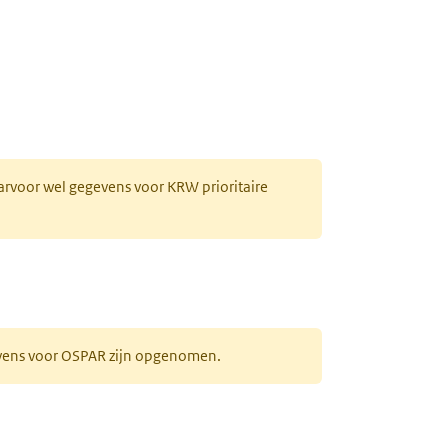
aarvoor wel gegevens voor KRW prioritaire
evens voor OSPAR zijn opgenomen.