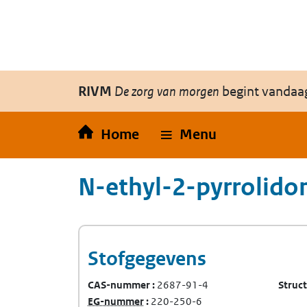
Overslaan en naar de inhoud gaan
Direct naar de hoofdnavigatie
RIVM
De zorg van morgen
begint vandaa
Home
Menu
N-ethyl-2-pyrrolido
Stofgegevens
CAS-nummer
2687-91-4
Struc
(Europees Gemeenschap-nummer)
EG-nummer
220-250-6