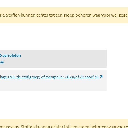
 tabblad)
PRTR. Stoffen kunnen echter tot een groep behoren waarvoor wel ge
pent in een nieuw tabblad)
2-pyrrolidon
-4)
(opent in een n
age XVII, zie stof(groep) of mengsel nr. 28 en/of 29 en/of 30.
ieuw tabblad)
normgegevens. Stoffen kunnen echter tot een groep behoren waarvoo