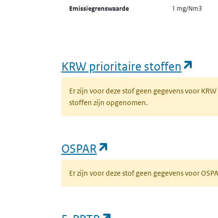
Emissiegrenswaarde
1 mg/Nm3
(ope
KRW prioritaire stoffen
Er zijn voor deze stof geen gegevens voor KRW
stoffen zijn opgenomen.
(opent in een nieuw 
OSPAR
Er zijn voor deze stof geen gegevens voor OS