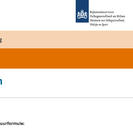
Rijksinstituut voor
Volksgezondheid en Milieu
Ministerie van Volksgezondheid,
Welzijn en Sport
g
n
tuurformule