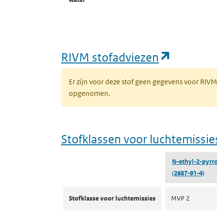
(opent i
RIVM stofadviezen
Er zijn voor deze stof geen gegevens voor RIV
opgenomen.
Stofklassen voor luchtemissie
N-ethyl-2-pyrr
(2687-91-4)
Stofklassen voor luchtemissies
Stofklasse voor luchtemissies
MVP 2