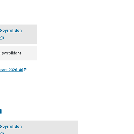
 een nieuw tabblad)
2-pyrrolidon
-4)
-pyrrolidone
(opent in een nieuw tabblad)
urant 2026-46
(opent in een nieuw tabblad)
2-pyrrolidon
-4)