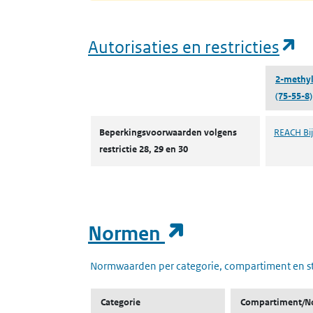
(o
Autorisaties en restricties
2-methyl
(75-55-8)
Autorisaties en restricties
Beperkingsvoorwaarden volgens
REACH Bijl
restrictie 28, 29 en 30
(opent in een
Normen
Normwaarden per categorie, compartiment en s
Categorie
Compartiment/N