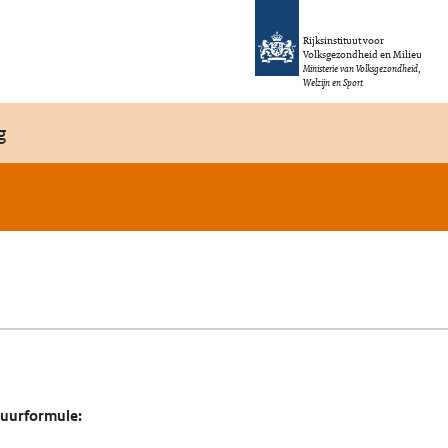
Rijksinstituut voor
Volksgezondheid en Milieu
Ministerie van Volksgezondheid,
Welzijn en Sport
g
tuurformule