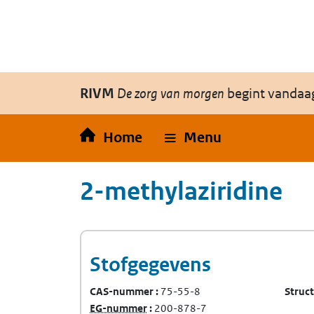
Overslaan en naar de inhoud gaan
Direct naar de hoofdnavigatie
RIVM
De zorg van morgen
begint vandaa
Home
Menu
2-methylaziridine
Stofgegevens
CAS-nummer
75-55-8
Struc
(Europees Gemeenschap-nummer)
EG-nummer
200-878-7