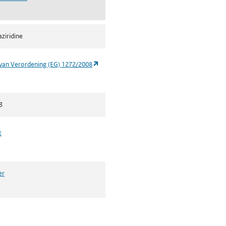
ziridine
(opent in een nieuw tabblad)
van Verordening (EG) 1272/2008
3
t
er