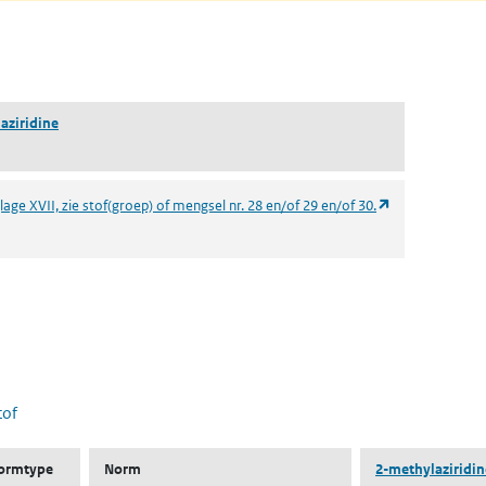
pent in een nieuw tabblad)
aziridine
(opent in een n
age XVII, zie stof(groep) of mengsel nr. 28 en/of 29 en/of 30.
 nieuw tabblad)
tof
ormtype
Norm
2-methylaziridin