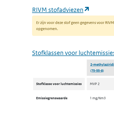
(opent i
RIVM stofadviezen
Er zijn voor deze stof geen gegevens voor RIV
opgenomen.
Stofklassen voor luchtemissie
2-methylazirid
(75-55-8)
Stofklassen voor luchtemissies
Stofklasse voor luchtemissies
MVP 2
Emissiegrenswaarde
1 mg/Nm3