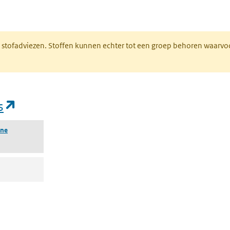
n een nieuw tabblad)
M stofadviezen. Stoffen kunnen echter tot een groep behoren waarvo
(opent in een nieuw tabblad)
s
ine