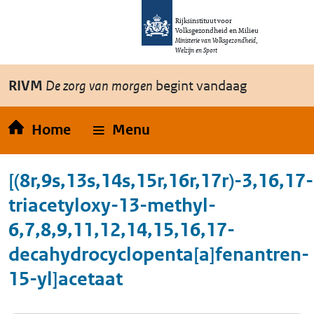
Overslaan en naar de inhoud gaan
Direct naar de hoofdnavigatie
Rijksinstituut voor
Volksgezondheid en Milieu
Ministerie van Volksgezondheid,
Welzijn en Sport
RIVM
De zorg van morgen
begint vandaag
Home
Menu
[(8r,9s,13s,14s,15r,16r,17r)-3,16,17-
triacetyloxy-13-methyl-
6,7,8,9,11,12,14,15,16,17-
decahydrocyclopenta[a]fenantren-
15-yl]acetaat