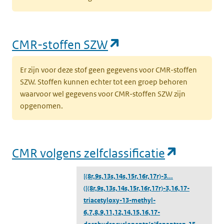
(opent in een nieu
CMR-stoffen SZW
Er zijn voor deze stof geen gegevens voor CMR-stoffen
SZW. Stoffen kunnen echter tot een groep behoren
waarvoor wel gegevens voor CMR-stoffen SZW zijn
opgenomen.
(opent i
CMR volgens zelfclassificatie
[(8r,9s,13s,14s,15r,16r,17r)-3...
([(8r,9s,13s,14s,15r,16r,17r)-3,16,17-
triacetyloxy-13-methyl-
6,7,8,9,11,12,14,15,16,17-