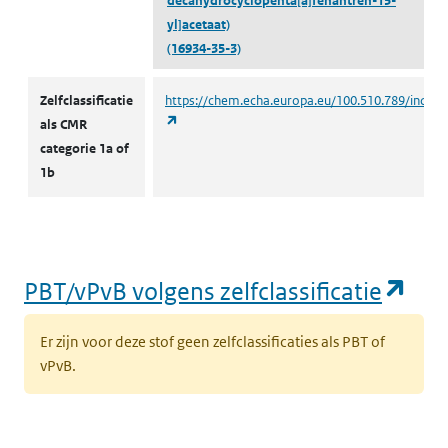
decahydrocyclopenta[a]fenantren-15-
yl]acetaat)
(16934-35-3)
CMR volgens zelfclassificatie
Zelfclassificatie
https://chem.echa.europa.eu/100.510.789/indust
(opent in een nieuw tabblad)
als CMR
categorie 1a of
1b
(op
PBT/vPvB volgens zelfclassificatie
Er zijn voor deze stof geen zelfclassificaties als PBT of
vPvB.