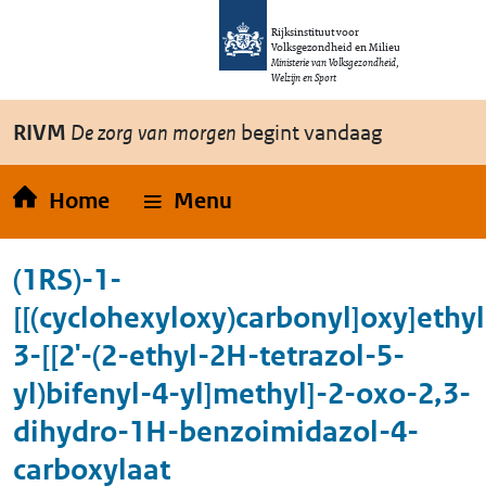
Overslaan en naar de inhoud gaan
Direct naar de hoofdnavigatie
Rijksinstituut voor
Volksgezondheid en Milieu
Ministerie van Volksgezondheid,
Welzijn en Sport
RIVM
De zorg van morgen
begint vandaag
Home
Menu
(1RS)-1-
[[(cyclohexyloxy)carbonyl]oxy]ethyl
3-[[2'-(2-ethyl-2H-tetrazol-5-
yl)bifenyl-4-yl]methyl]-2-oxo-2,3-
dihydro-1H-benzoimidazol-4-
carboxylaat