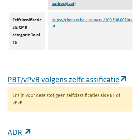
carboxylaat)
CMR volgens zelfclassificatie
Zelfclassificatie
https://chem.echa.europa.eu/100.506.807/indust
(opent in een nieuw tabblad)
als CMR
categorie 1a of
1b
(op
PBT/vPvB volgens zelfclassificatie
Er zijn voor deze stof geen zelfclassificaties als PBT of
vPvB.
(opent in een nieuw tabblad)
ADR