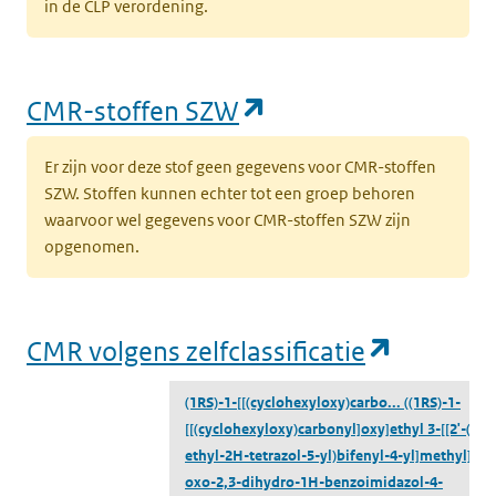
in de CLP verordening.
(opent in een nieu
CMR-stoffen SZW
Er zijn voor deze stof geen gegevens voor CMR-stoffen
SZW. Stoffen kunnen echter tot een groep behoren
waarvoor wel gegevens voor CMR-stoffen SZW zijn
opgenomen.
(opent i
CMR volgens zelfclassificatie
(1RS)-1-[[(cyclohexyloxy)carbo...
((1RS)-1-
[[(cyclohexyloxy)carbonyl]oxy]ethyl 3-[[2'-(2-
ethyl-2H-tetrazol-5-yl)bifenyl-4-yl]methyl]-2-
oxo-2,3-dihydro-1H-benzoimidazol-4-