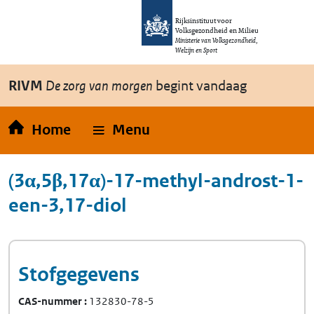
Overslaan en naar de inhoud gaan
Direct naar de hoofdnavigatie
Rijksinstituut voor
Volksgezondheid en Milieu
Ministerie van Volksgezondheid,
Welzijn en Sport
RIVM
De zorg van morgen
begint vandaag
Home
Menu
(3α,5β,17α)-17-methyl-androst-1-
een-3,17-diol
Stofgegevens
CAS-nummer
132830-78-5