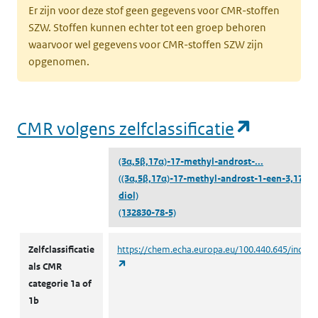
Er zijn voor deze stof geen gegevens voor CMR-stoffen
SZW. Stoffen kunnen echter tot een groep behoren
waarvoor wel gegevens voor CMR-stoffen SZW zijn
opgenomen.
(opent i
CMR volgens zelfclassificatie
(3α,5β,17α)-17-methyl-androst-...
((3α,5β,17α)-17-methyl-androst-1-een-3,17-
diol)
(132830-78-5)
CMR volgens zelfclassificatie
Zelfclassificatie
https://chem.echa.europa.eu/100.440.645/indust
(opent in een nieuw tabblad)
als CMR
categorie 1a of
1b