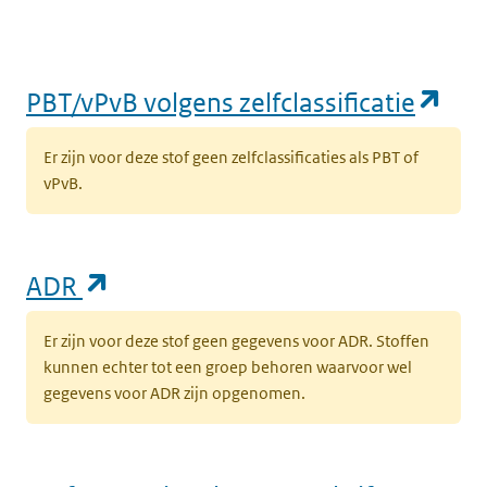
(op
PBT/vPvB volgens zelfclassificatie
Er zijn voor deze stof geen zelfclassificaties als PBT of
vPvB.
(opent in een nieuw tabblad)
ADR
Er zijn voor deze stof geen gegevens voor ADR. Stoffen
kunnen echter tot een groep behoren waarvoor wel
gegevens voor ADR zijn opgenomen.