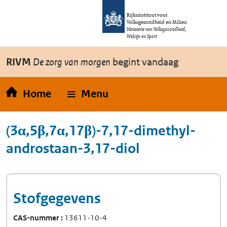
Overslaan en naar de inhoud gaan
Direct naar de hoofdnavigatie
Rijksinstituut voor
Volksgezondheid en Milieu
Ministerie van Volksgezondheid,
Welzijn en Sport
RIVM
De zorg van morgen
begint vandaag
Home
Menu
(3α,5β,7α,17β)-7,17-dimethyl-
androstaan-3,17-diol
Stofgegevens
CAS-nummer
13611-10-4