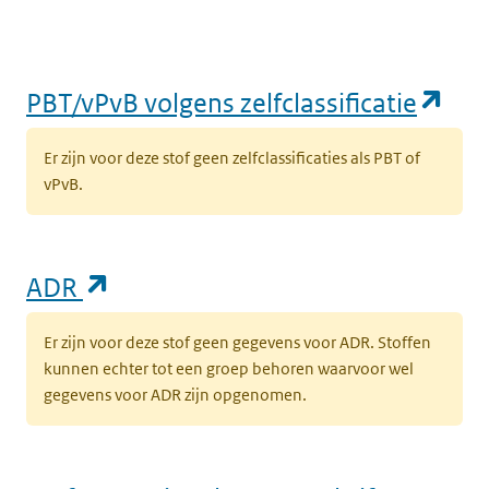
(op
PBT/vPvB volgens zelfclassificatie
Er zijn voor deze stof geen zelfclassificaties als PBT of
vPvB.
(opent in een nieuw tabblad)
ADR
Er zijn voor deze stof geen gegevens voor ADR. Stoffen
kunnen echter tot een groep behoren waarvoor wel
gegevens voor ADR zijn opgenomen.