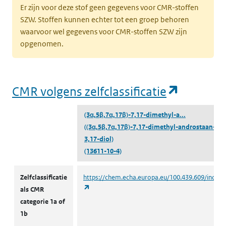
Er zijn voor deze stof geen gegevens voor CMR-stoffen
SZW. Stoffen kunnen echter tot een groep behoren
waarvoor wel gegevens voor CMR-stoffen SZW zijn
opgenomen.
(opent i
CMR volgens zelfclassificatie
(3α,5β,7α,17β)-7,17-dimethyl-a...
((3α,5β,7α,17β)-7,17-dimethyl-androstaan-
3,17-diol)
(13611-10-4)
CMR volgens zelfclassificatie
Zelfclassificatie
https://chem.echa.europa.eu/100.439.609/indust
(opent in een nieuw tabblad)
als CMR
categorie 1a of
1b