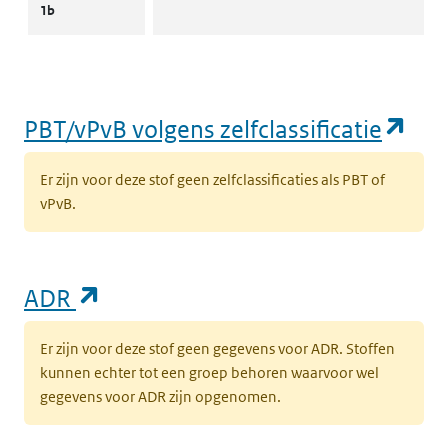
1b
(op
PBT/vPvB volgens zelfclassificatie
Er zijn voor deze stof geen zelfclassificaties als PBT of
vPvB.
(opent in een nieuw tabblad)
ADR
Er zijn voor deze stof geen gegevens voor ADR. Stoffen
kunnen echter tot een groep behoren waarvoor wel
gegevens voor ADR zijn opgenomen.