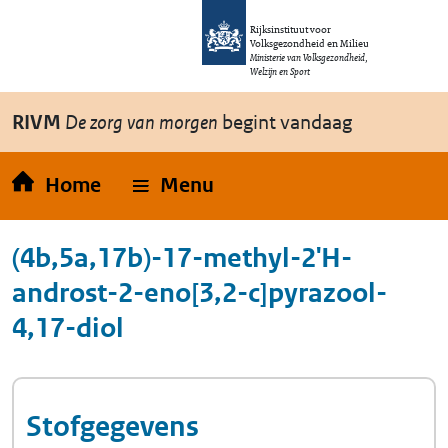
Overslaan en naar de inhoud gaan
Direct naar de hoofdnavigatie
Rijksinstituut voor
Volksgezondheid en Milieu
Ministerie van Volksgezondheid,
Welzijn en Sport
RIVM
De zorg van morgen
begint vandaag
Home
Menu
(4b,5a,17b)-17-methyl-2'H-
androst-2-eno[3,2-c]pyrazool-
4,17-diol
Stofgegevens