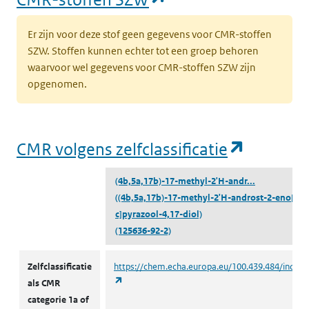
Er zijn voor deze stof geen gegevens voor CMR-stoffen
SZW. Stoffen kunnen echter tot een groep behoren
waarvoor wel gegevens voor CMR-stoffen SZW zijn
opgenomen.
(opent i
CMR volgens zelfclassificatie
(4b,5a,17b)-17-methyl-2'H-andr...
((4b,5a,17b)-17-methyl-2'H-androst-2-eno[3,2
c]pyrazool-4,17-diol)
(125636-92-2)
CMR volgens zelfclassificatie
Zelfclassificatie
https://chem.echa.europa.eu/100.439.484/indust
(opent in een nieuw tabblad)
als CMR
categorie 1a of