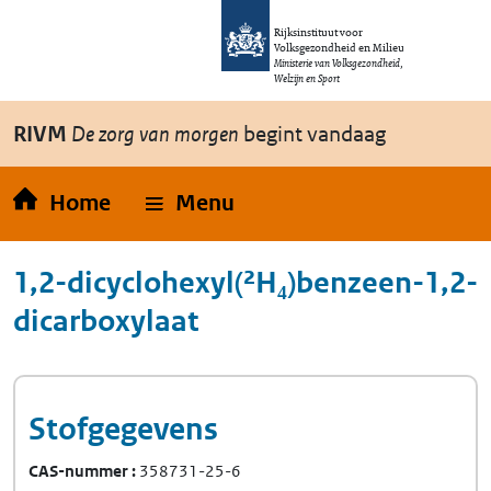
Overslaan en naar de inhoud gaan
Direct naar de hoofdnavigatie
Rijksinstituut voor
Volksgezondheid en Milieu
Ministerie van Volksgezondheid,
Welzijn en Sport
RIVM
De zorg van morgen
begint vandaag
Home
Menu
1,2-dicyclohexyl(²H₄)benzeen-1,2-
dicarboxylaat
Stofgegevens
CAS-nummer
358731-25-6