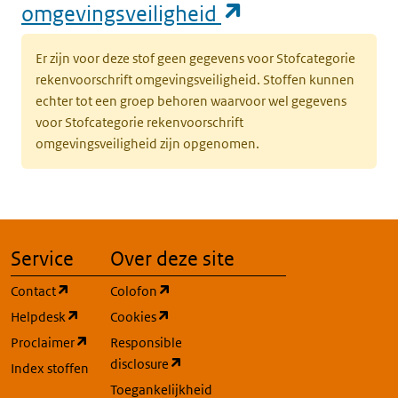
(opent in een n
omgevingsveiligheid
Er zijn voor deze stof geen gegevens voor Stofcategorie
rekenvoorschrift omgevingsveiligheid. Stoffen kunnen
echter tot een groep behoren waarvoor wel gegevens
voor Stofcategorie rekenvoorschrift
omgevingsveiligheid zijn opgenomen.
Service
Over deze site
(opent in een nieuw tabblad)
(opent in een nieuw tabblad)
Contact
Colofon
(opent in een nieuw tabblad)
(opent in een nieuw tabblad)
Helpdesk
Cookies
(opent in een nieuw tabblad)
Proclaimer
Responsible
(opent in een nieuw tabblad)
disclosure
Index stoffen
Toegankelijkheid