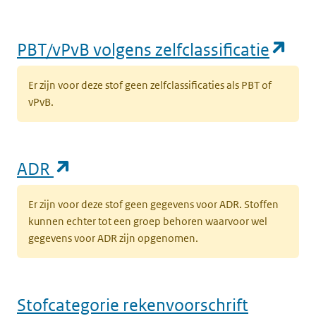
(op
PBT/vPvB volgens zelfclassificatie
Er zijn voor deze stof geen zelfclassificaties als PBT of
vPvB.
(opent in een nieuw tabblad)
ADR
Er zijn voor deze stof geen gegevens voor ADR. Stoffen
kunnen echter tot een groep behoren waarvoor wel
gegevens voor ADR zijn opgenomen.
Stofcategorie rekenvoorschrift