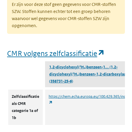
Er zijn voor deze stof geen gegevens voor CMR-stoffen
SZW. Stoffen kunnen echter tot een groep behoren
waarvoor wel gegevens voor CMR-stoffen SZW zijn
opgenomen.
(opent i
CMR volgens zelfclassificatie
1,2-dicyclohexyl(²H₄)benzeen-1...
(1,2-
dicyclohexyl(²H₄)benzeen-1,2-dicarboxylaat)
(358731-25-6)
CMR volgens zelfclassificatie
Zelfclassificatie
https://chem.echa.europa.eu/100.429.365/indust
(opent in een nieuw tabblad)
als CMR
categorie 1a of
1b