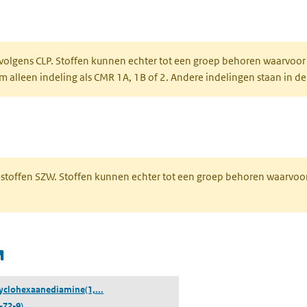
een nieuw tabblad)
 volgens CLP. Stoffen kunnen echter tot een groep behoren waarvoor
alleen indeling als CMR 1A, 1B of 2. Andere indelingen staan in de
 een nieuw tabblad)
R-stoffen SZW. Stoffen kunnen echter tot een groep behoren waarvoo
(opent in een nieuw tabblad)
((1R,2S)-cyclohexaanediamine(1,2-ethaandionato
cyclohexaanediamine(1,...
-72-9)