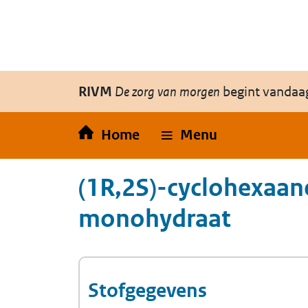
Overslaan en naar de inhoud gaan
Direct naar de hoofdnavigatie
RIVM
De zorg van morgen
begint vandaa
Home
Menu
(1R,2S)-cyclohexaan
monohydraat
Stofgegevens