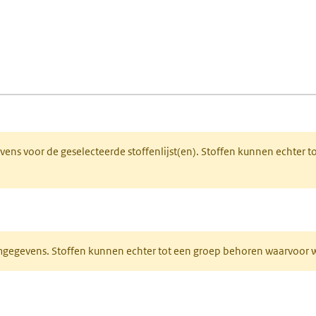
fen)
lad)
 een nieuw tabblad)
gevens voor de geselecteerde stoffenlijst(en). Stoffen kunnen echter
ieuw tabblad)
normgegevens. Stoffen kunnen echter tot een groep behoren waarvoo
ent in een nieuw tabblad)