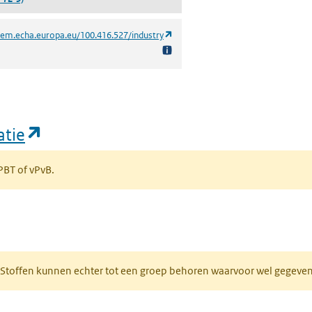
(opent in een nieuw tabblad)
hem.echa.europa.eu/100.416.527/industry
(opent in een nieuw tabblad)
atie
 PBT of vPvB.
bblad)
R. Stoffen kunnen echter tot een groep behoren waarvoor wel gegev