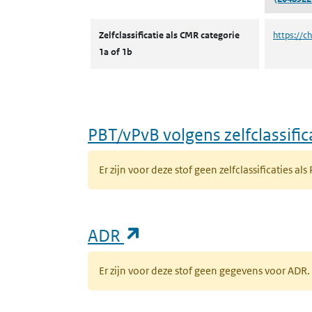
CMR volgens zelfclassificatie
Zelfclassificatie als CMR categorie
https://c
1a of 1b
PBT/vPvB volgens zelfclassific
Er zijn voor deze stof geen zelfclassificaties als
(opent in een nieuw ta
ADR
Er zijn voor deze stof geen gegevens voor AD