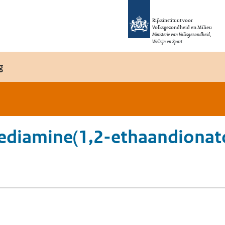
Rijksinstituut voor
Volksgezondheid en Milieu
Ministerie van Volksgezondheid,
Welzijn en Sport
g
ediamine(1,2-ethaandionato)