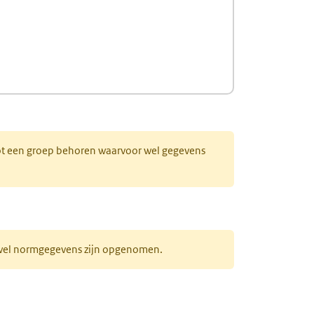
 tot een groep behoren waarvoor wel gegevens
r wel normgegevens zijn opgenomen.