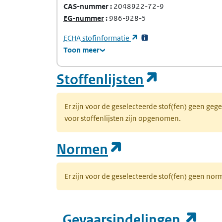
CAS-nummer
2048922-72-9
(Europees Gemeenschap-nummer)
EG-nummer
986-928-5
(Europees Agentschap voor chemische stof
(opent in een nieuw tabb
ECHA
stofinformatie
Toon meer
(opent in
Stoffenlijsten
Er zijn voor de geselecteerde stof(fen) geen ge
voor stoffenlijsten zijn opgenomen.
(opent in een n
Normen
Er zijn voor de geselecteerde stof(fen) geen 
(op
Gevaarsindelingen