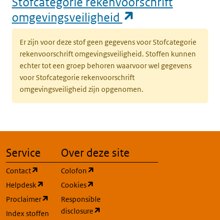
Stofcategorie rekenvoorschrift
(opent in een n
omgevingsveiligheid
Er zijn voor deze stof geen gegevens voor Stofcategorie
rekenvoorschrift omgevingsveiligheid. Stoffen kunnen
echter tot een groep behoren waarvoor wel gegevens
voor Stofcategorie rekenvoorschrift
omgevingsveiligheid zijn opgenomen.
Service
Over deze site
(opent in een nieuw tabblad)
(opent in een nieuw tabblad)
Contact
Colofon
(opent in een nieuw tabblad)
(opent in een nieuw tabblad)
Helpdesk
Cookies
(opent in een nieuw tabblad)
Proclaimer
Responsible
(opent in een nieuw tabblad)
disclosure
Index stoffen