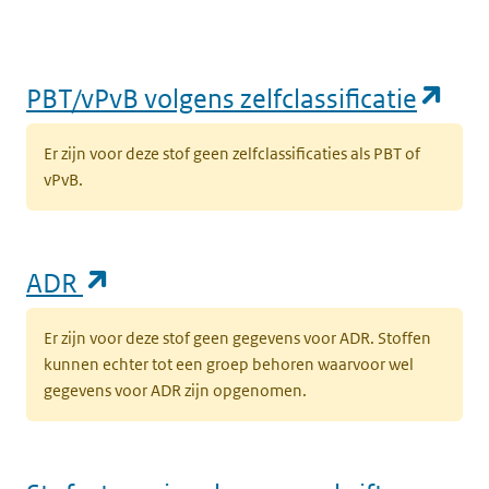
(op
PBT/vPvB volgens zelfclassificatie
Er zijn voor deze stof geen zelfclassificaties als PBT of
vPvB.
(opent in een nieuw tabblad)
ADR
Er zijn voor deze stof geen gegevens voor ADR. Stoffen
kunnen echter tot een groep behoren waarvoor wel
gegevens voor ADR zijn opgenomen.