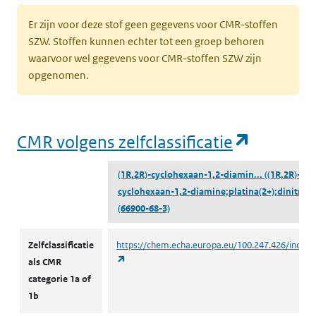
Er zijn voor deze stof geen gegevens voor CMR-stoffen
SZW. Stoffen kunnen echter tot een groep behoren
waarvoor wel gegevens voor CMR-stoffen SZW zijn
opgenomen.
(opent i
CMR volgens zelfclassificatie
(1R,2R)-cyclohexaan-1,2-diamin...
((1R,2R)-
cyclohexaan-1,2-diamine;platina(2+);dinitraat
(66900-68-3)
CMR volgens zelfclassificatie
Zelfclassificatie
https://chem.echa.europa.eu/100.247.426/indust
(opent in een nieuw tabblad)
als CMR
categorie 1a of
1b