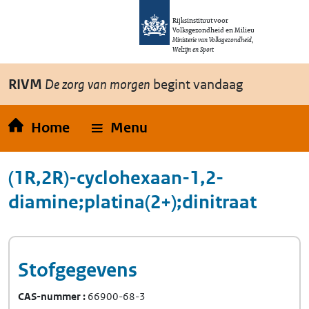
Overslaan en naar de inhoud gaan
Direct naar de hoofdnavigatie
Rijksinstituut voor
Volksgezondheid en Milieu
Ministerie van Volksgezondheid,
Welzijn en Sport
RIVM
De zorg van morgen
begint vandaag
Home
Menu
(1R,2R)-cyclohexaan-1,2-
diamine;platina(2+);dinitraat
Stofgegevens
CAS-nummer
66900-68-3