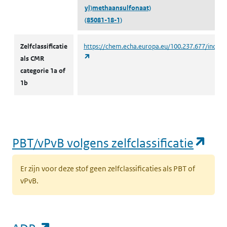
yl)methaansulfonaat)
(85081-18-1)
CMR volgens zelfclassificatie
Zelfclassificatie
https://chem.echa.europa.eu/100.237.677/indust
(opent in een nieuw tabblad)
als CMR
categorie 1a of
1b
(op
PBT/vPvB volgens zelfclassificatie
Er zijn voor deze stof geen zelfclassificaties als PBT of
vPvB.