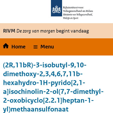
Overslaan en naar de inhoud gaan
Direct naar de hoofdnavigatie
Rijksinstituut voor
Volksgezondheid en Milieu
Ministerie van Volksgezondheid,
Welzijn en Sport
RIVM
De zorg van morgen
begint vandaag
Home
Menu
(2R,11bR)-3-isobutyl-9,10-
dimethoxy-2,3,4,6,7,11b-
hexahydro-1H-pyrido[2,1-
a]isochinolin-2-ol(7,7-dimethyl-
2-oxobicyclo[2.2.1]heptan-1-
yl)methaansulfonaat