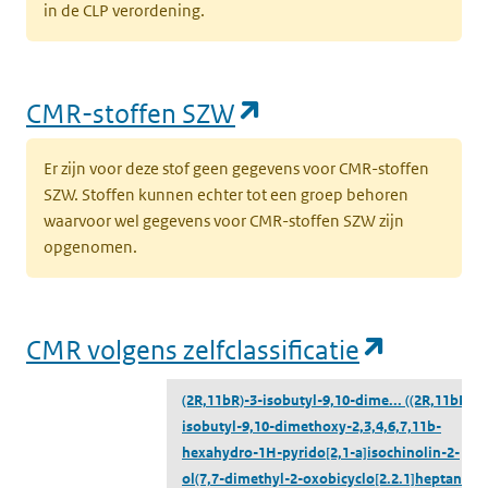
in de CLP verordening.
(opent in een nieu
CMR-stoffen SZW
Er zijn voor deze stof geen gegevens voor CMR-stoffen
SZW. Stoffen kunnen echter tot een groep behoren
waarvoor wel gegevens voor CMR-stoffen SZW zijn
opgenomen.
(opent i
CMR volgens zelfclassificatie
(2R,11bR)-3-isobutyl-9,10-dime...
((2R,11bR)-3
isobutyl-9,10-dimethoxy-2,3,4,6,7,11b-
hexahydro-1H-pyrido[2,1-a]isochinolin-2-
ol(7,7-dimethyl-2-oxobicyclo[2.2.1]heptan-1-