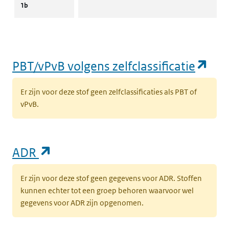
1b
(op
PBT/vPvB volgens zelfclassificatie
Er zijn voor deze stof geen zelfclassificaties als PBT of
vPvB.
(opent in een nieuw tabblad)
ADR
Er zijn voor deze stof geen gegevens voor ADR. Stoffen
kunnen echter tot een groep behoren waarvoor wel
gegevens voor ADR zijn opgenomen.