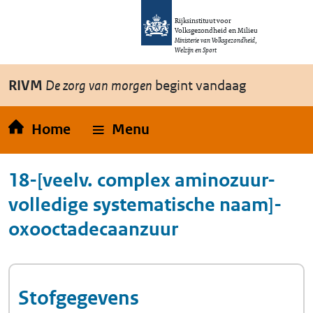
Overslaan en naar de inhoud gaan
Direct naar de hoofdnavigatie
Rijksinstituut voor
Volksgezondheid en Milieu
Ministerie van Volksgezondheid,
Welzijn en Sport
RIVM
De zorg van morgen
begint vandaag
Home
Menu
18-[veelv. complex aminozuur-
volledige systematische naam]-
oxooctadecaanzuur
Stofgegevens