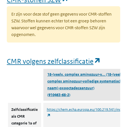
Er zijn voor deze stof geen gegevens voor CMR-stoffen
SZW. Stoffen kunnen echter tot een groep behoren
waarvoor wel gegevens voor CMR-stoffen SZW zijn
opgenomen.
(opent i
CMR volgens zelfclassificatie
18-[veelv. complex aminozuur-v...
(18-[veelv.
complex aminozuur-volledige systematische
naam]-oxooctadecaanzuur)
(910463-68-2)
CMR volgens zelfclassificatie
Zelfclassificatie
https://chem.echa.europa.eu/100.219.541/indust
(opent in een nieuw tabblad)
als CMR
categorie 1a of