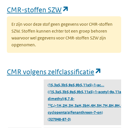
(opent in een nieu
CMR-stoffen SZW
Er zijn voor deze stof geen gegevens voor CMR-stoffen
SZW. Stoffen kunnen echter tot een groep behoren
waarvoor wel gegevens voor CMR-stoffen SZW zijn
opgenomen.
(opent i
CMR volgens zelfclassificatie
(1S,3aS,3bS,9aS,9bS,11aS)-1-ac...
((1S,3aS,3bS,9aS,9bS,11aS)-1-acetyl-9a,11a-
dimethyl(6,7,8-
¹³C₃)-1H,2H,3H,3aH,3bH,4H,5H,7H,8H,9H,9a
cyclopenta[a]fenanthreen-7-on)
(327048-87-3)