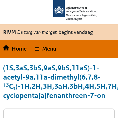
Overslaan en naar de inhoud gaan
Direct naar de hoofdnavigatie
Rijksinstituut voor
Volksgezondheid en Milieu
Ministerie van Volksgezondheid,
Welzijn en Sport
RIVM
De zorg van morgen
begint vandaag
Home
Menu
(1S,3aS,3bS,9aS,9bS,11aS)-1-
acetyl-9a,11a-dimethyl(6,7,8-
¹³C₃)-1H,2H,3H,3aH,3bH,4H,5H,7
cyclopenta[a]fenanthreen-7-on