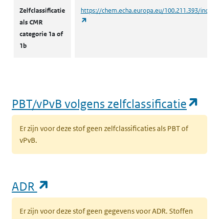
CMR volgens zelfclassificatie
Zelfclassificatie
https://chem.echa.europa.eu/100.211.393/indust
(opent in een nieuw tabblad)
als CMR
categorie 1a of
1b
(op
PBT/vPvB volgens zelfclassificatie
Er zijn voor deze stof geen zelfclassificaties als PBT of
vPvB.
(opent in een nieuw tabblad)
ADR
Er zijn voor deze stof geen gegevens voor ADR. Stoffen