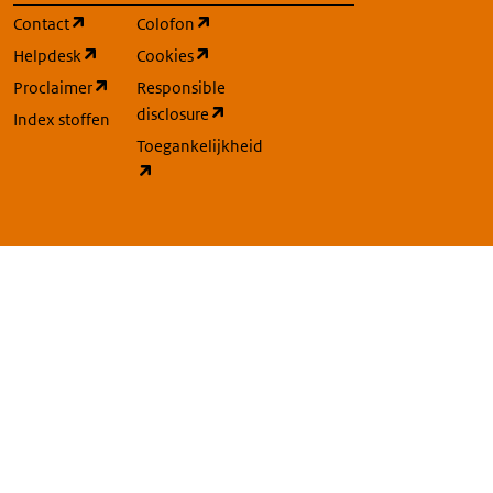
(opent in een nieuw tabblad)
(opent in een nieuw tabblad)
Contact
Colofon
(opent in een nieuw tabblad)
(opent in een nieuw tabblad)
Helpdesk
Cookies
(opent in een nieuw tabblad)
Proclaimer
Responsible
(opent in een nieuw tabblad)
disclosure
Index stoffen
Toegankelijkheid
(opent in een nieuw tabblad)