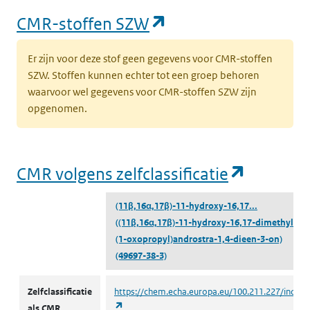
(opent in een nieu
CMR-stoffen SZW
Er zijn voor deze stof geen gegevens voor CMR-stoffen
SZW. Stoffen kunnen echter tot een groep behoren
waarvoor wel gegevens voor CMR-stoffen SZW zijn
opgenomen.
(opent i
CMR volgens zelfclassificatie
(11β,16α,17β)-11-hydroxy-16,17...
((11β,16α,17β)-11-hydroxy-16,17-dimethyl-17-
(1-oxopropyl)androstra-1,4-dieen-3-on)
(49697-38-3)
CMR volgens zelfclassificatie
Zelfclassificatie
https://chem.echa.europa.eu/100.211.227/indust
(opent in een nieuw tabblad)
als CMR