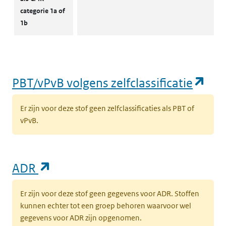
categorie 1a of
1b
(op
PBT/vPvB volgens zelfclassificatie
Er zijn voor deze stof geen zelfclassificaties als PBT of
vPvB.
(opent in een nieuw tabblad)
ADR
Er zijn voor deze stof geen gegevens voor ADR. Stoffen
kunnen echter tot een groep behoren waarvoor wel
gegevens voor ADR zijn opgenomen.