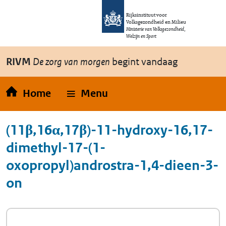
Overslaan en naar de inhoud gaan
Direct naar de hoofdnavigatie
Rijksinstituut voor
Volksgezondheid en Milieu
Ministerie van Volksgezondheid,
Welzijn en Sport
RIVM
De zorg van morgen
begint vandaag
Home
Menu
(11β,16α,17β)-11-hydroxy-16,17-
dimethyl-17-(1-
oxopropyl)androstra-1,4-dieen-3-
on