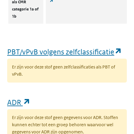
(opent in een nieuw tabblad)
als CMR
categorie 1a of
1b
(op
PBT/vPvB volgens zelfclassificatie
Er zijn voor deze stof geen zelfclassificaties als PBT of
vPvB.
(opent in een nieuw tabblad)
ADR
Er zijn voor deze stof geen gegevens voor ADR. Stoffen
kunnen echter tot een groep behoren waarvoor wel
gegevens voor ADR zijn opgenomen.