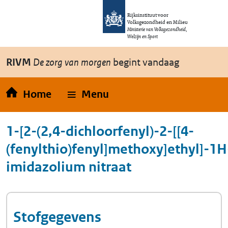
Overslaan en naar de inhoud gaan
Direct naar de hoofdnavigatie
Rijksinstituut voor
Volksgezondheid en Milieu
Ministerie van Volksgezondheid,
Welzijn en Sport
RIVM
De zorg van morgen
begint vandaag
Home
Menu
1-[2-(2,4-dichloorfenyl)-2-[[4-
(fenylthio)fenyl]methoxy]ethyl]-1H
imidazolium nitraat
Stofgegevens