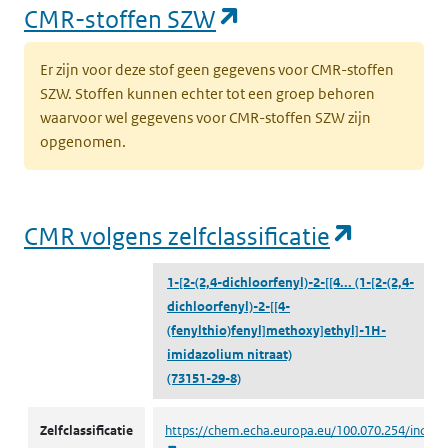
(opent in een nieu
CMR-stoffen SZW
Er zijn voor deze stof geen gegevens voor CMR-stoffen
SZW. Stoffen kunnen echter tot een groep behoren
waarvoor wel gegevens voor CMR-stoffen SZW zijn
opgenomen.
(opent i
CMR volgens zelfclassificatie
1-[2-(2,4-dichloorfenyl)-2-[[4...
(1-[2-(2,4-
dichloorfenyl)-2-[[4-
(fenylthio)fenyl]methoxy]ethyl]-1H-
imidazolium nitraat)
(73151-29-8)
CMR volgens zelfclassificatie
Zelfclassificatie
https://chem.echa.europa.eu/100.070.254/indust