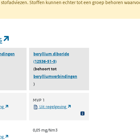
M stofadviezen. Stoffen kunnen echter tot een groep behoren waarvo
(opent in een nieuw tabblad)
s
indingen
beryllium diboride
(12536-51-5)
(behoort tot
berylliumverbindingen
)
MVP 1
(opent in een nieuw tabblad)
(opent in een nieuw tabblad)
ing
Uit regelgeving
0,05 mg/Nm3
(opent in een nieuw tabblad)
ing