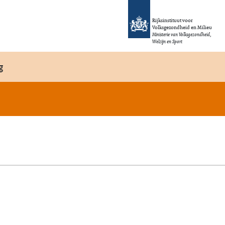
Rijksinstituut voor
Volksgezondheid en Milieu
Ministerie van Volksgezondheid,
Welzijn en Sport
g