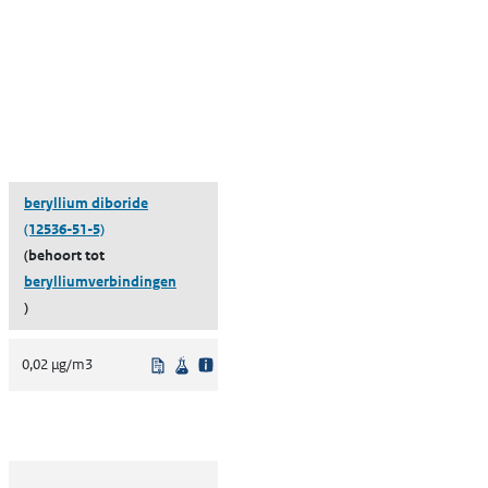
beryllium diboride
(12536-51-5)
(behoort tot
berylliumverbindingen
)
lgeving
enschappelijke bron
Uit regelgeving
Wetenschappelijke bron
0,02 µg/m3
lgeving
enschappelijke bron
lgeving
enschappelijke bron