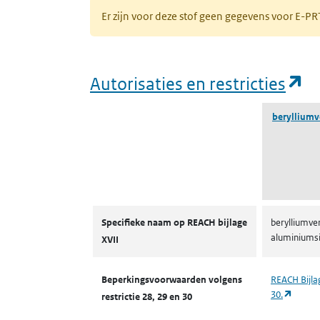
Er zijn voor deze stof geen gegevens voor E-
(o
Autorisaties en restricties
berylliumv
Autorisaties en restricties
Specifieke naam op REACH bijlage
berylliumve
aluminiumsi
XVII
Beperkingsvoorwaarden volgens
REACH Bijlag
(opent
30.
restrictie 28, 29 en 30