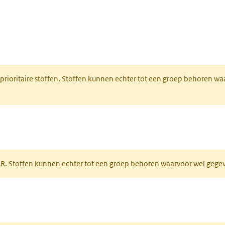
nt in een nieuw tabblad)
 prioritaire stoffen. Stoffen kunnen echter tot een groep behoren w
tabblad)
PAR. Stoffen kunnen echter tot een groep behoren waarvoor wel geg
 tabblad)