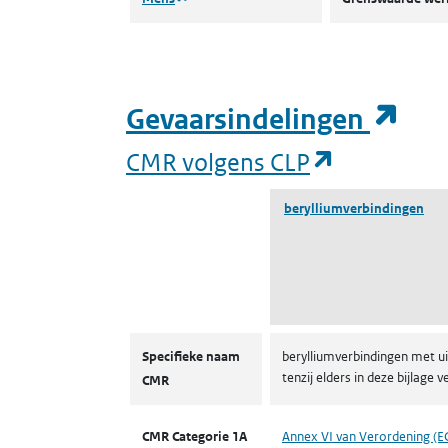
(op
Gevaarsindelingen
(opent in 
CMR volgens CLP
berylliumverbindingen
CMR volgens CLP
Specifieke naam
berylliumverbindingen met ui
tenzij elders in deze bijla
CMR
CMR Categorie 1A
Annex VI van Verordening (E