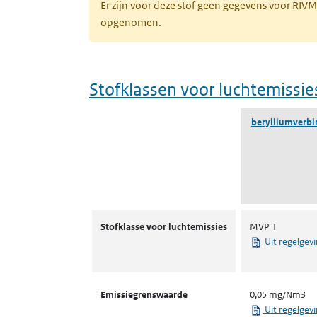
Er zijn voor deze stof geen gegevens voor RIV
opgenomen.
Stofklassen voor luchtemissie
berylliumverb
Stofklassen voor luchtemissies
Stofklasse voor luchtemissies
MVP 1
Uit regelgev
Emissiegrenswaarde
0,05 mg/Nm3
Uit regelgev