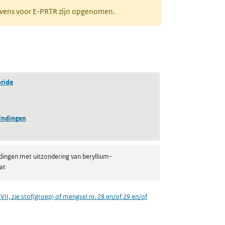
gevens voor E-PRTR zijn opgenomen.
oride
indingen
dingen met uitzondering van beryllium-
at
VII, zie stof(groep) of mengsel nr. 28 en/of 29 en/of
een nieuw tabblad)