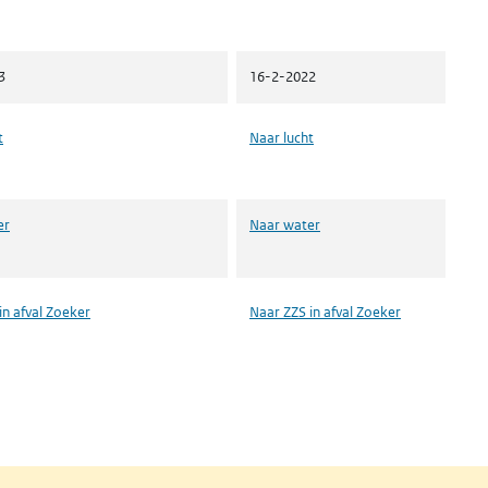
3
16-2-2022
t
Naar lucht
er
Naar water
in afval Zoeker
Naar ZZS in afval Zoeker
n een nieuw tabblad)