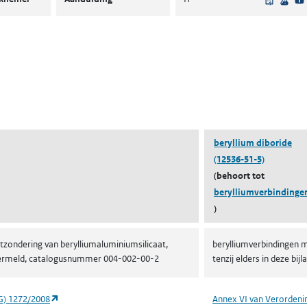
ent in een nieuw tabblad)
een nieuw tabblad)
beryllium diboride
(12536-51-5)
(behoort tot
berylliumverbindinge
)
tzondering van berylliumaluminiumsilicaat,
berylliumverbindingen m
ge vermeld, catalogusnummer 004-002-00-2
tenzij elders in deze b
(opent in een nieuw tabblad)
G) 1272/2008
Annex VI van Verordeni