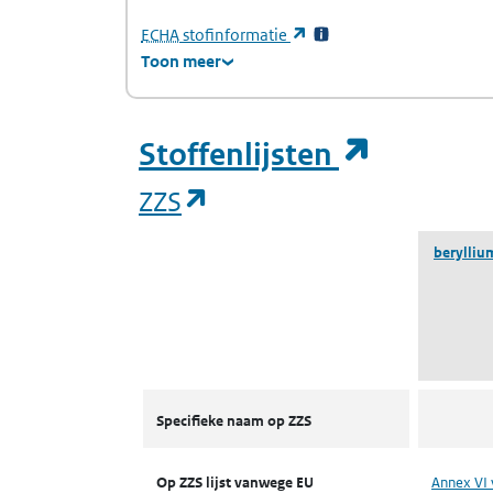
(Europees Agentschap voor chemische stof
(opent in een nieuw tabb
ECHA
stofinformatie
Toon meer
(opent i
Stoffenlijsten
(opent in een nieuw tab
ZZS
berylliu
ZZS
Specifieke naam op ZZS
Op ZZS lijst vanwege EU
Annex VI 