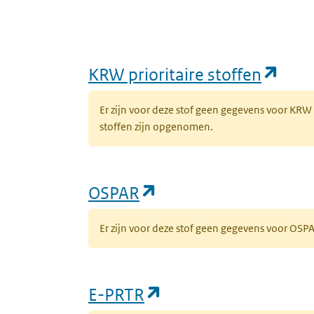
(ope
KRW prioritaire stoffen
Er zijn voor deze stof geen gegevens voor KRW
stoffen zijn opgenomen.
(opent in een nieuw 
OSPAR
Er zijn voor deze stof geen gegevens voor OS
(opent in een nieuw
E-PRTR