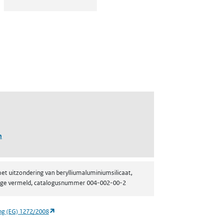
n
et uitzondering van berylliumaluminiumsilicaat,
ijlage vermeld, catalogusnummer 004-002-00-2
(opent in een nieuw tabblad)
ng (EG) 1272/2008