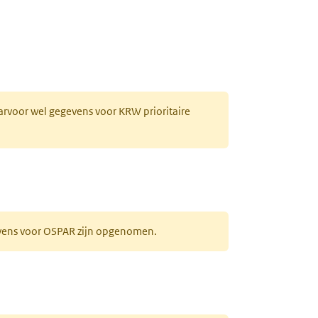
aarvoor wel gegevens voor KRW prioritaire
evens voor OSPAR zijn opgenomen.