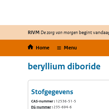
Overslaan en naar de inhoud gaan
Direct naar de hoofdnavigatie
RIVM
De zorg van morgen
begint vandaa
Home
Menu
beryllium diboride
Stofgegevens
CAS-nummer
12536-51-5
(Europees Gemeenschap-nummer)
EG-nummer
235-694-6