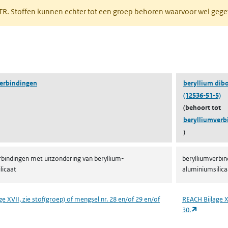
PRTR. Stoffen kunnen echter tot een groep behoren waarvoor wel ge
pent in een nieuw tabblad)
erbindingen
beryllium dib
(12536-51-5)
(behoort tot
berylliumverb
)
rbindingen met uitzondering van beryllium-
berylliumverbin
licaat
aluminiumsilica
e XVII, zie stof(groep) of mengsel nr. 28 en/of 29 en/of
REACH Bijlage X
 in een nieuw tabblad)
(opent in 
30.