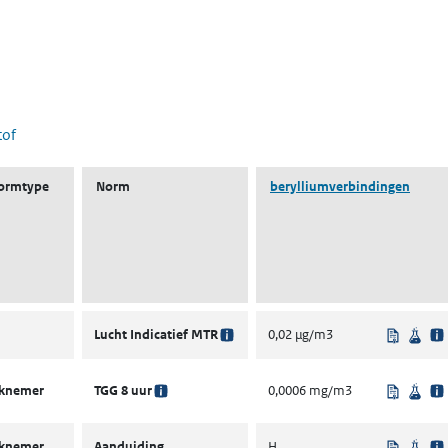
 nieuw tabblad)
tof
ormtype
Norm
berylliumverbindingen
Uit rege
Wet
Lucht Indicatief MTR
0,02 µg/m3
Uit rege
Wet
rknemer
TGG 8 uur
0,0006 mg/m3
Uit rege
Wet
rknemer
Aanduiding
H