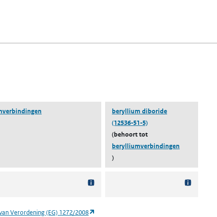
fen)
lad)
n een nieuw tabblad)
blad)
mverbindingen
beryllium diboride
(12536-51-5)
(behoort tot
berylliumverbindingen
)
(opent in een nieuw tabblad)
van Verordening (EG) 1272/2008