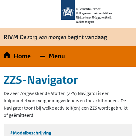
Overslaan en naar de inhoud gaan
Direct naar de hoofdnavigatie
Rijksinstituut voor
Volksgezondheid en Milieu
Ministerie van Volksgezondheid,
Welzijn en Sport
RIVM
De zorg van morgen
begint vandaag
Home
Menu
ZZS-Navigator
De Zeer Zorgwekkende Stoffen (ZZS) Navigator is een
hulpmiddel voor vergunningverleners en toezichthouders. De
Navigator toont bij welke activiteit(en) een ZZS wordt gebruikt
of geëmitteerd.
Modelbeschrijving