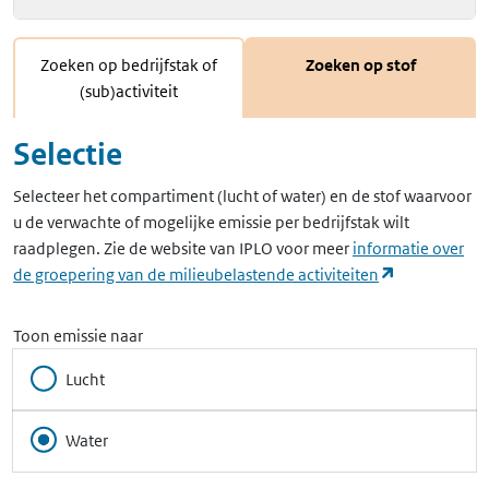
Zoeken op bedrijfstak of
Zoeken op stof
(sub)activiteit
Selectie
Selecteer het compartiment (lucht of water) en de stof waarvoor
u de verwachte of mogelijke emissie per bedrijfstak wilt
raadplegen. Zie de website van IPLO voor meer
informatie over
(opent in ee
de groepering van de milieubelastende activiteiten
Toon emissie naar
Lucht
Water