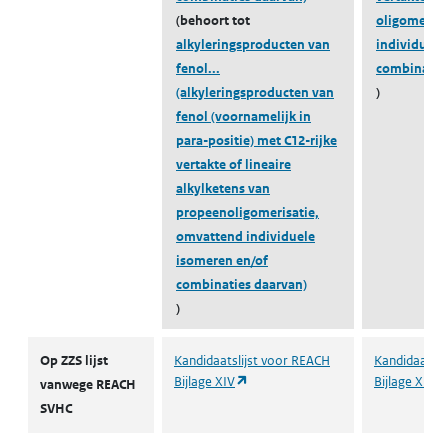
(behoort tot
oligomerisa
alkyleringsproducten van
individuele
fenol...
combinatie
(alkyleringsproducten van
)
fenol (voornamelijk in
para-positie) met C12-rijke
vertakte of lineaire
alkylketens van
propeenoligomerisatie,
omvattend individuele
isomeren en/of
combinaties daarvan)
)
ZZS
Op ZZS lijst
Kandidaatslijst voor REACH
Kandidaatsli
(opent in een nieuw tabblad)
Bijlage XIV
Bijlage XIV
vanwege REACH
SVHC