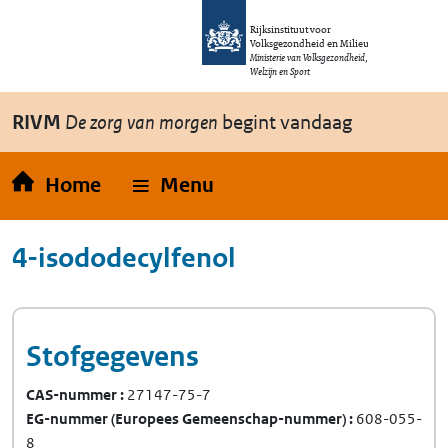
Overslaan en naar de inhoud gaan
Direct naar de hoofdnavigatie
Rijksinstituut voor
Volksgezondheid en Milieu
Ministerie van Volksgezondheid,
Welzijn en Sport
RIVM
De zorg van morgen
begint vandaag
Home
Menu
4-isododecylfenol
Stofgegevens
CAS-nummer
27147-75-7
EG-nummer
(Europees Gemeenschap-nummer)
608-055-
8