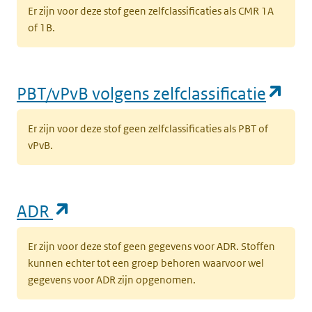
Er zijn voor deze stof geen zelfclassificaties als CMR 1A
of 1B.
(op
PBT/vPvB volgens zelfclassificatie
Er zijn voor deze stof geen zelfclassificaties als PBT of
vPvB.
(opent in een nieuw tabblad)
ADR
Er zijn voor deze stof geen gegevens voor ADR. Stoffen
kunnen echter tot een groep behoren waarvoor wel
gegevens voor ADR zijn opgenomen.