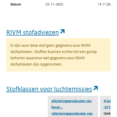
Datum
25-11-2022
13-7-2021
toevoeging
Emissiegegevens
Naar lucht
(opent in een nie
RIVM stofadviezen
ZZS-Navigator
lucht
Er zijn voor deze stof geen gegevens voor RIVM
stofadviezen. Stoffen kunnen echter tot een groep
Emissiegegevens
Naar water
behoren waarvoor wel gegevens voor RIVM
ZZS-Navigator
stofadviezen zijn opgenomen.
water
(opent
Stofklassen voor luchtemissies
alkyleringsproducten van
4-isodo
fenol...
(27147-7
(alkyleringsproducten van
(behoort