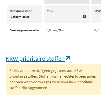
Stofklassen voor luchtemissies
Stofklasse voor
MVP 1
MVP 1
luchtemissies
Emissiegrenswaarde
0,05 mg/Nm3
0,05 mg
(opent in een
KRW prioritaire stoffen
Er zijn voor deze stof geen gegevens voor KRW
prioritaire stoffen. Stoffen kunnen echter tot een groep
behoren waarvoor wel gegevens voor KRW prioritaire
stoffen zijn opgenomen.