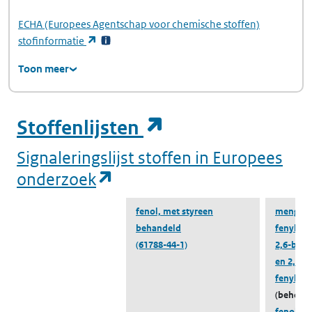
ECHA
(Europees Agentschap voor chemische stoffen)
(opent in een nieuw tabblad)
stofinformatie
Toon meer
(opent in een ni
Stoffenlijsten
Signaleringslijst stoffen in Europees
(opent in een nieuw tabbl
onderzoek
fenol, met styreen
mengsel 
behandeld
fenyleth
(61788-44-1)
2,6-bis(
en 2,4,6-
fenyleth
(behoort
fenol, m