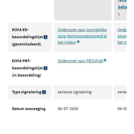
behande
)
Signaleringslijst stoffen in Europees onderzoek
ECHA ED-
Onderzoek naar soortgelijke
Onderzoek
zorg (hormoonverstorend in
zorg (ho
beoordelingslijst
(opent in een nieuw tabblad)
het milieu)
het milie
(geconcludeerd)
(opent in een n
ECHA PBT-
Onderzoek naar PBT/zPzB
beoordelingslijst
(in beoordeling)
Type signalering
serieuze signalering
serieuze 
Datum toevoeging
06-07-2026
06-07-20