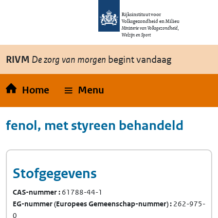
Overslaan en naar de inhoud gaan
Direct naar de hoofdnavigatie
Rijksinstituut voor
Volksgezondheid en Milieu
Ministerie van Volksgezondheid,
Welzijn en Sport
RIVM
De zorg van morgen
begint vandaag
Home
Menu
fenol, met styreen behandeld
Stofgegevens
CAS-nummer
61788-44-1
EG-nummer
(Europees Gemeenschap-nummer)
262-975-
0