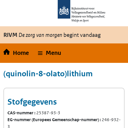
Overslaan en naar de inhoud gaan
Direct naar de hoofdnavigatie
Rijksinstituut voor
Volksgezondheid en Milieu
Ministerie van Volksgezondheid,
Welzijn en Sport
RIVM
De zorg van morgen
begint vandaag
Home
Menu
(quinolin-8-olato)lithium
Stofgegevens
CAS-nummer
25387-93-3
EG-nummer
(Europees Gemeenschap-nummer)
246-932-
3