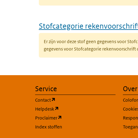
Stofcategorie rekenvoorschri
Er zijn voor deze stof geen gegevens voor Sto
gegevens voor Stofcategorie rekenvoorschrift
Service
Over
(opent in een nieuw tabblad)
Contact
Colofo
(opent in een nieuw tabblad)
Helpdesk
Cookie
(opent in een nieuw tabblad)
Proclaimer
Respons
Index stoffen
Toegan