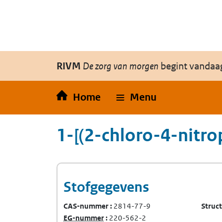
Overslaan en naar de inhoud gaan
Direct naar de hoofdnavigatie
RIVM
De zorg van morgen
begint vandaa
Home
Menu
1-[(2-chloro-4-nitr
Stofgegevens
CAS-nummer
2814-77-9
Struc
(Europees Gemeenschap-nummer)
EG-nummer
220-562-2