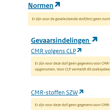
(opent in een n
Normen
Er zijn voor de geselecteerde stof(fen) geen 
(op
Gevaarsindelingen
(opent in 
CMR volgens CLP
Er zijn voor deze stof geen gegevens voor CMR
opgenomen. Voor CLP vermeldt dit zoeksysteem 
(opent in
CMR-stoffen SZW
Er zijn voor deze stof geen gegevens voor CM