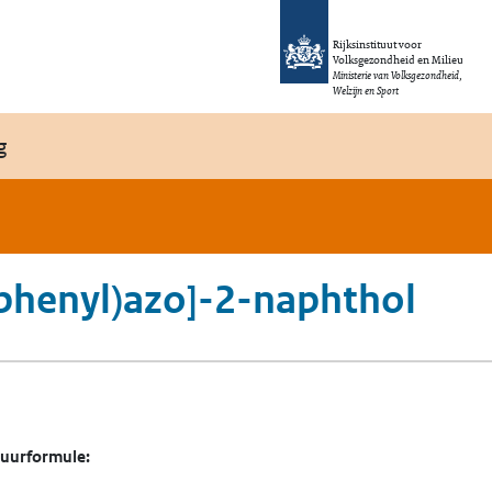
Rijksinstituut voor
Volksgezondheid en Milieu
Ministerie van Volksgezondheid,
Welzijn en Sport
g
ophenyl)azo]-2-naphthol
tuurformule