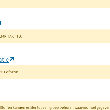
(opent in een nieuw tabblad)
s CMR 1A of 1B.
(opent in een nieuw tabblad)
atie
 PBT of vPvB.
bblad)
R. Stoffen kunnen echter tot een groep behoren waarvoor wel gegev