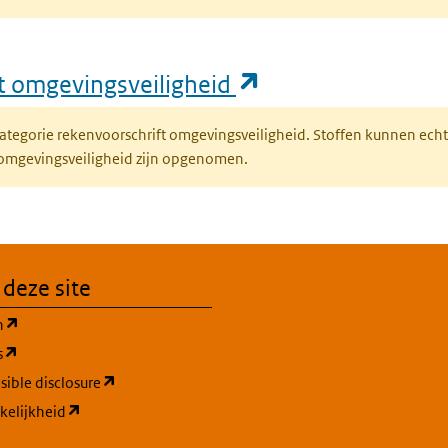
(opent in een nie
ft omgevingsveiligheid
fcategorie rekenvoorschrift omgevingsveiligheid. Stoffen kunnen ec
 omgevingsveiligheid zijn opgenomen.
 deze site
(opent in een nieuw tabblad)
n
(opent in een nieuw tabblad)
s
(opent in een nieuw tabblad)
ible disclosure
(opent in een nieuw tabblad)
kelijkheid