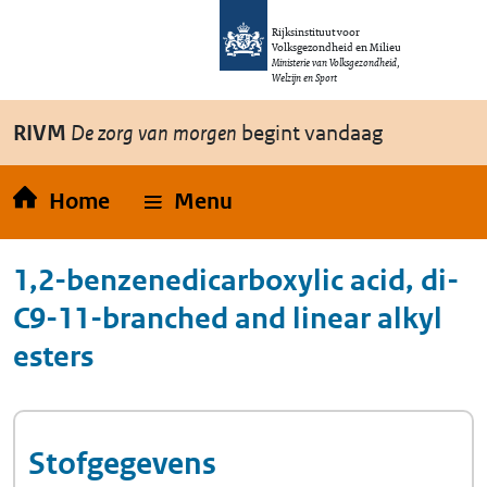
Overslaan en naar de inhoud gaan
Direct naar de hoofdnavigatie
Rijksinstituut voor
Volksgezondheid en Milieu
Ministerie van Volksgezondheid,
Welzijn en Sport
RIVM
De zorg van morgen
begint vandaag
Home
Menu
1,2-benzenedicarboxylic acid, di-
C9-11-branched and linear alkyl
esters
Stofgegevens