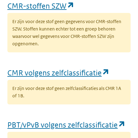
(opent in een nieu
CMR-stoffen SZW
Er zijn voor deze stof geen gegevens voor CMR-stoffen
SZW. Stoffen kunnen echter tot een groep behoren
waarvoor wel gegevens voor CMR-stoffen SZW zijn
opgenomen.
(opent i
CMR volgens zelfclassificatie
Er zijn voor deze stof geen zelfclassificaties als CMR 1A
of 1B.
(op
PBT/vPvB volgens zelfclassificatie