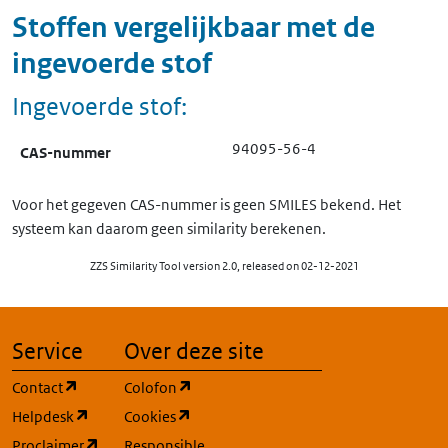
Stoffen vergelijkbaar met de
ingevoerde stof
Ingevoerde stof:
94095-56-4
CAS-nummer
Voor het gegeven CAS-nummer is geen SMILES bekend. Het
systeem kan daarom geen similarity berekenen.
ZZS Similarity Tool version 2.0, released on 02-12-2021
Service
Over deze site
(opent in een nieuw tabblad)
(opent in een nieuw tabblad)
Contact
Colofon
(opent in een nieuw tabblad)
(opent in een nieuw tabblad)
Helpdesk
Cookies
(opent in een nieuw tabblad)
Proclaimer
Responsible