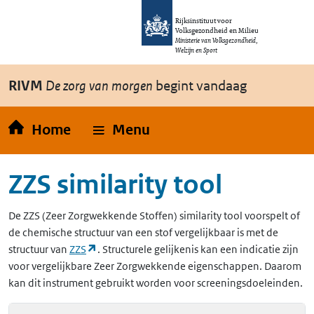
Overslaan en naar de inhoud gaan
Direct naar de hoofdnavigatie
Rijksinstituut voor
Volksgezondheid en Milieu
Ministerie van Volksgezondheid,
Welzijn en Sport
RIVM
De zorg van morgen
begint vandaag
Home
Menu
ZZS similarity tool
De
ZZS
(Zeer Zorgwekkende Stoffen)
similarity tool voorspelt of
de chemische structuur van een stof vergelijkbaar is met de
(opent in een nieuw tabblad)
structuur van
ZZS
. Structurele gelijkenis kan een indicatie zijn
voor vergelijkbare Zeer Zorgwekkende eigenschappen. Daarom
kan dit instrument gebruikt worden voor screeningsdoeleinden.