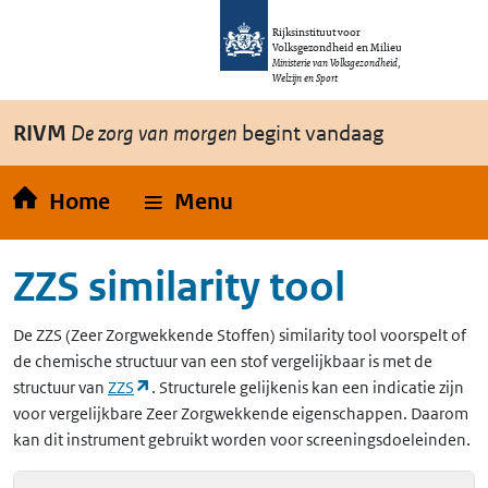
Overslaan en naar de inhoud gaan
Direct naar de hoofdnavigatie
Rijksinstituut voor
Volksgezondheid en Milieu
Ministerie van Volksgezondheid,
Welzijn en Sport
RIVM
De zorg van morgen
begint vandaag
Home
Menu
ZZS similarity tool
De
ZZS
(Zeer Zorgwekkende Stoffen)
similarity tool voorspelt of
de chemische structuur van een stof vergelijkbaar is met de
(opent in een nieuw tabblad)
structuur van
ZZS
. Structurele gelijkenis kan een indicatie zijn
voor vergelijkbare Zeer Zorgwekkende eigenschappen. Daarom
kan dit instrument gebruikt worden voor screeningsdoeleinden.