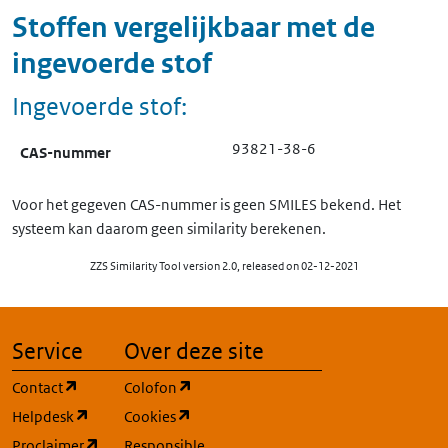
Stoffen vergelijkbaar met de
ingevoerde stof
Ingevoerde stof:
93821-38-6
CAS-nummer
Voor het gegeven CAS-nummer is geen SMILES bekend. Het
systeem kan daarom geen similarity berekenen.
ZZS Similarity Tool version 2.0, released on 02-12-2021
Service
Over deze site
(opent in een nieuw tabblad)
(opent in een nieuw tabblad)
Contact
Colofon
(opent in een nieuw tabblad)
(opent in een nieuw tabblad)
Helpdesk
Cookies
(opent in een nieuw tabblad)
Proclaimer
Responsible