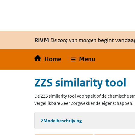
Overslaan en naar de inhoud gaan
Direct naar de hoofdnavigatie
RIVM
De zorg van morgen
begint vandaa
Home
Menu
ZZS similarity tool
(Zeer Zorgwekkende Stoffen)
De
ZZS
similarity tool voorspelt of de chemische str
vergelijkbare Zeer Zorgwekkende eigenschappen. 
Modelbeschrijving