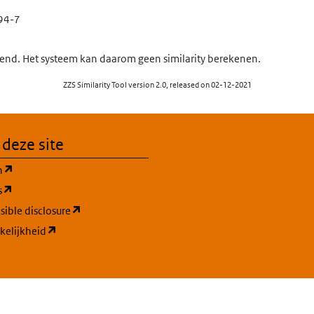
94-7
nd. Het systeem kan daarom geen similarity berekenen.
ZZS Similarity Tool version 2.0, released on 02-12-2021
 deze site
(opent in een nieuw tabblad)
n
(opent in een nieuw tabblad)
s
(opent in een nieuw tabblad)
ible disclosure
(opent in een nieuw tabblad)
kelijkheid