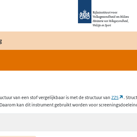
Rijksinstituut voor
Volksgezondheid en Milieu
Ministerie van Volksgezondheid,
Welzijn en Sport
g
(opent
uctuur van een stof vergelijkbaar is met de structuur van
ZZS
. Struc
Daarom kan dit instrument gebruikt worden voor screeningsdoelein