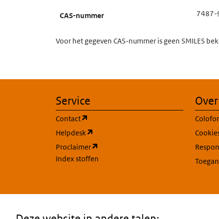
7487-
CAS-nummer
Voor het gegeven CAS-nummer is geen SMILES beke
Service
Over
(opent in een nieuw tabblad)
Contact
Colofo
(opent in een nieuw tabblad)
Helpdesk
Cookie
(opent in een nieuw tabblad)
Proclaimer
Respons
Index stoffen
Toegan
Deze website in andere talen: