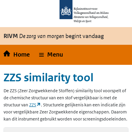
Overslaan en naar de inhoud gaan
Direct naar de hoofdnavigatie
Rijksinstituut voor
Volksgezondheid en Milieu
Ministerie van Volksgezondheid,
Welzijn en Sport
RIVM
De zorg van morgen
begint vandaag
Home
Menu
ZZS similarity tool
De
ZZS
(Zeer Zorgwekkende Stoffen)
similarity tool voorspelt of
de chemische structuur van een stof vergelijkbaar is met de
(opent in een nieuw tabblad)
structuur van
ZZS
. Structurele gelijkenis kan een indicatie zijn
voor vergelijkbare Zeer Zorgwekkende eigenschappen. Daarom
kan dit instrument gebruikt worden voor screeningsdoeleinden.