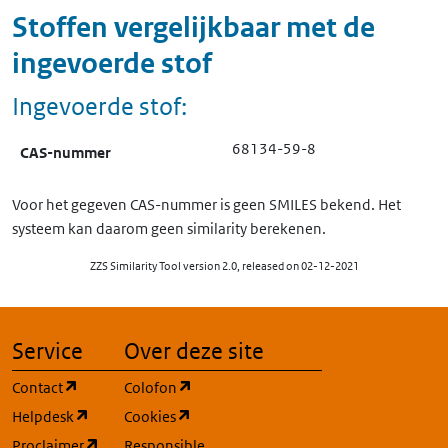
Stoffen vergelijkbaar met de
ingevoerde stof
Ingevoerde stof:
68134-59-8
CAS-nummer
Voor het gegeven CAS-nummer is geen SMILES bekend. Het
systeem kan daarom geen similarity berekenen.
ZZS Similarity Tool version 2.0, released on 02-12-2021
Service
Over deze site
(opent in een nieuw tabblad)
(opent in een nieuw tabblad)
Contact
Colofon
(opent in een nieuw tabblad)
(opent in een nieuw tabblad)
Helpdesk
Cookies
(opent in een nieuw tabblad)
Proclaimer
Responsible