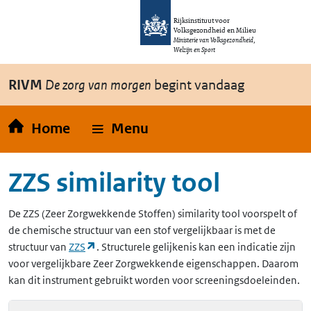
Overslaan en naar de inhoud gaan
Direct naar de hoofdnavigatie
Rijksinstituut voor
Volksgezondheid en Milieu
Ministerie van Volksgezondheid,
Welzijn en Sport
RIVM
De zorg van morgen
begint vandaag
Home
Menu
ZZS similarity tool
De
ZZS
(Zeer Zorgwekkende Stoffen)
similarity tool voorspelt of
de chemische structuur van een stof vergelijkbaar is met de
(opent in een nieuw tabblad)
structuur van
ZZS
. Structurele gelijkenis kan een indicatie zijn
voor vergelijkbare Zeer Zorgwekkende eigenschappen. Daarom
kan dit instrument gebruikt worden voor screeningsdoeleinden.