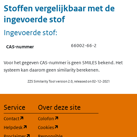
Stoffen vergelijkbaar met de
ingevoerde stof
Ingevoerde stof:
66002-66-2
CAS-nummer
Voor het gegeven CAS-nummer is geen SMILES bekend. Het
systeem kan daarom geen similarity berekenen.
ZZS Similarity Tool version 2.0, released on 02-12-2021
Service
Over deze site
(opent in een nieuw tabblad)
(opent in een nieuw tabblad)
Contact
Colofon
(opent in een nieuw tabblad)
(opent in een nieuw tabblad)
Helpdesk
Cookies
(opent in een nieuw tabblad)
Proclaimer
Responsible