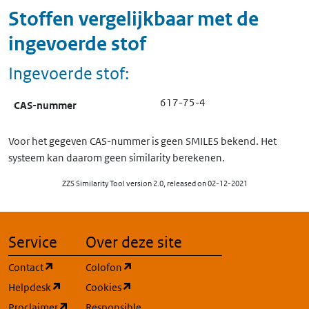
Stoffen vergelijkbaar met de
ingevoerde stof
Ingevoerde stof:
617-75-4
CAS-nummer
Voor het gegeven CAS-nummer is geen SMILES bekend. Het
systeem kan daarom geen similarity berekenen.
ZZS Similarity Tool version 2.0, released on 02-12-2021
Service
Over deze site
(opent in een nieuw tabblad)
(opent in een nieuw tabblad)
Contact
Colofon
(opent in een nieuw tabblad)
(opent in een nieuw tabblad)
Helpdesk
Cookies
(opent in een nieuw tabblad)
Proclaimer
Responsible