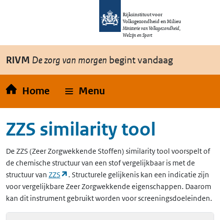
Overslaan en naar de inhoud gaan
Direct naar de hoofdnavigatie
Rijksinstituut voor
Volksgezondheid en Milieu
Ministerie van Volksgezondheid,
Welzijn en Sport
RIVM
De zorg van morgen
begint vandaag
Home
Menu
ZZS similarity tool
De
ZZS
(Zeer Zorgwekkende Stoffen)
similarity tool voorspelt of
de chemische structuur van een stof vergelijkbaar is met de
(opent in een nieuw tabblad)
structuur van
ZZS
. Structurele gelijkenis kan een indicatie zijn
voor vergelijkbare Zeer Zorgwekkende eigenschappen. Daarom
kan dit instrument gebruikt worden voor screeningsdoeleinden.