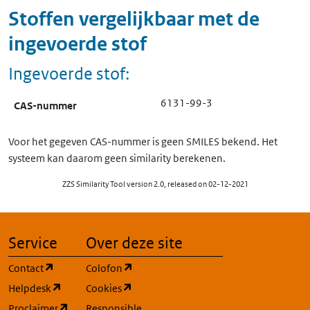
Stoffen vergelijkbaar met de
ingevoerde stof
Ingevoerde stof:
6131-99-3
CAS-nummer
Voor het gegeven CAS-nummer is geen SMILES bekend. Het
systeem kan daarom geen similarity berekenen.
ZZS Similarity Tool version 2.0, released on 02-12-2021
Service
Over deze site
(opent in een nieuw tabblad)
(opent in een nieuw tabblad)
Contact
Colofon
(opent in een nieuw tabblad)
(opent in een nieuw tabblad)
Helpdesk
Cookies
(opent in een nieuw tabblad)
Proclaimer
Responsible