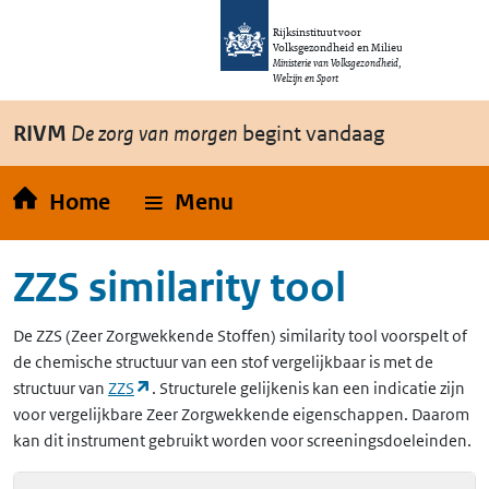
Overslaan en naar de inhoud gaan
Direct naar de hoofdnavigatie
Rijksinstituut voor
Volksgezondheid en Milieu
Ministerie van Volksgezondheid,
Welzijn en Sport
RIVM
De zorg van morgen
begint vandaag
Home
Menu
ZZS similarity tool
De
ZZS
(Zeer Zorgwekkende Stoffen)
similarity tool voorspelt of
de chemische structuur van een stof vergelijkbaar is met de
(opent in een nieuw tabblad)
structuur van
ZZS
. Structurele gelijkenis kan een indicatie zijn
voor vergelijkbare Zeer Zorgwekkende eigenschappen. Daarom
kan dit instrument gebruikt worden voor screeningsdoeleinden.