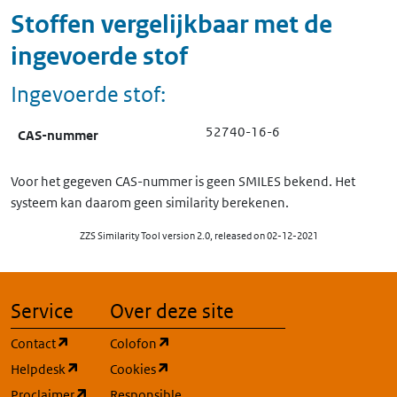
Stoffen vergelijkbaar met de
ingevoerde stof
Ingevoerde stof:
52740-16-6
CAS-nummer
Voor het gegeven CAS-nummer is geen SMILES bekend. Het
systeem kan daarom geen similarity berekenen.
ZZS Similarity Tool version 2.0, released on 02-12-2021
Service
Over deze site
(opent in een nieuw tabblad)
(opent in een nieuw tabblad)
Contact
Colofon
(opent in een nieuw tabblad)
(opent in een nieuw tabblad)
Helpdesk
Cookies
(opent in een nieuw tabblad)
Proclaimer
Responsible