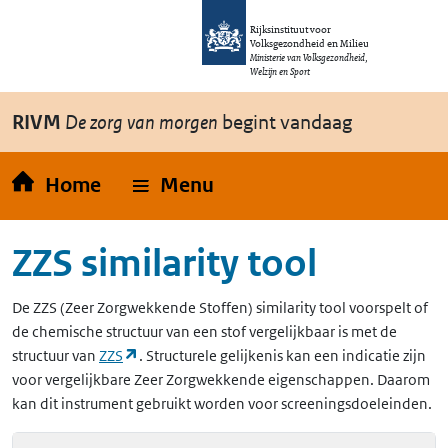
Overslaan en naar de inhoud gaan
Direct naar de hoofdnavigatie
Rijksinstituut voor
Volksgezondheid en Milieu
Ministerie van Volksgezondheid,
Welzijn en Sport
RIVM
De zorg van morgen
begint vandaag
Home
Menu
ZZS similarity tool
De
ZZS
(Zeer Zorgwekkende Stoffen)
similarity tool voorspelt of
de chemische structuur van een stof vergelijkbaar is met de
(opent in een nieuw tabblad)
structuur van
ZZS
. Structurele gelijkenis kan een indicatie zijn
voor vergelijkbare Zeer Zorgwekkende eigenschappen. Daarom
kan dit instrument gebruikt worden voor screeningsdoeleinden.