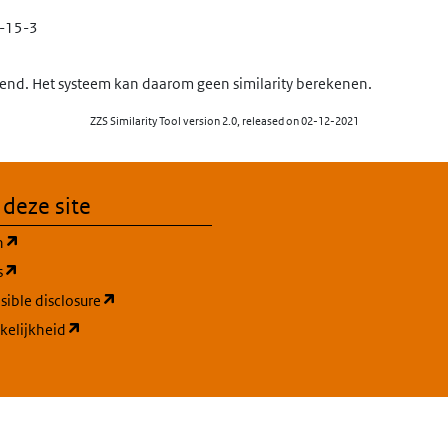
-15-3
nd. Het systeem kan daarom geen similarity berekenen.
ZZS Similarity Tool version 2.0, released on 02-12-2021
 deze site
(opent in een nieuw tabblad)
n
(opent in een nieuw tabblad)
s
(opent in een nieuw tabblad)
ible disclosure
(opent in een nieuw tabblad)
kelijkheid