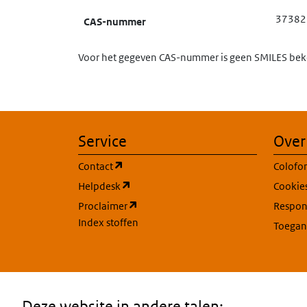
37382
CAS-nummer
Voor het gegeven CAS-nummer is geen SMILES beke
Service
Over
(opent in een nieuw tabblad)
Contact
Colofo
(opent in een nieuw tabblad)
Helpdesk
Cookie
(opent in een nieuw tabblad)
Proclaimer
Respons
Index stoffen
Toegan
Deze website in andere talen: