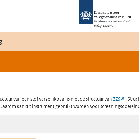
Rijksinstituut voor
Volksgezondheid en Milieu
Ministerie van Volksgezondheid,
Welzijn en Sport
g
(opent
uctuur van een stof vergelijkbaar is met de structuur van
ZZS
. Struc
Daarom kan dit instrument gebruikt worden voor screeningsdoelein