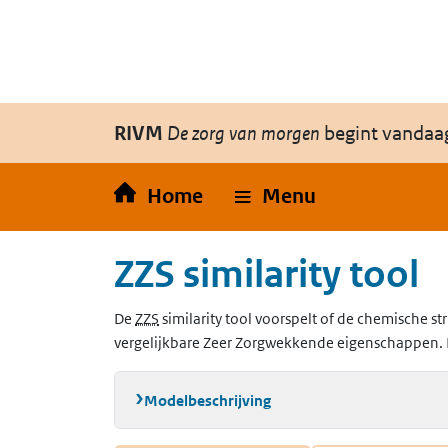
Overslaan en naar de inhoud gaan
Direct naar de hoofdnavigatie
RIVM
De zorg van morgen
begint vandaa
Home
Menu
ZZS similarity tool
(Zeer Zorgwekkende Stoffen)
De
ZZS
similarity tool voorspelt of de chemische str
vergelijkbare Zeer Zorgwekkende eigenschappen. 
Modelbeschrijving