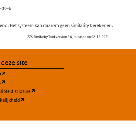
-09-6
nd. Het systeem kan daarom geen similarity berekenen.
ZZS Similarity Tool version 2.0, released on 02-12-2021
 deze site
(opent in een nieuw tabblad)
n
(opent in een nieuw tabblad)
s
(opent in een nieuw tabblad)
ible disclosure
(opent in een nieuw tabblad)
kelijkheid