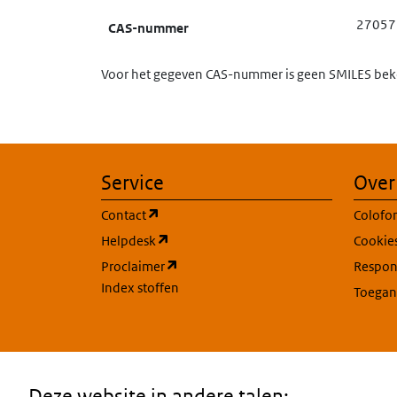
27057
CAS-nummer
Voor het gegeven CAS-nummer is geen SMILES beke
Service
Over
(opent in een nieuw tabblad)
Contact
Colofo
(opent in een nieuw tabblad)
Helpdesk
Cookie
(opent in een nieuw tabblad)
Proclaimer
Respons
Index stoffen
Toegan
Deze website in andere talen: