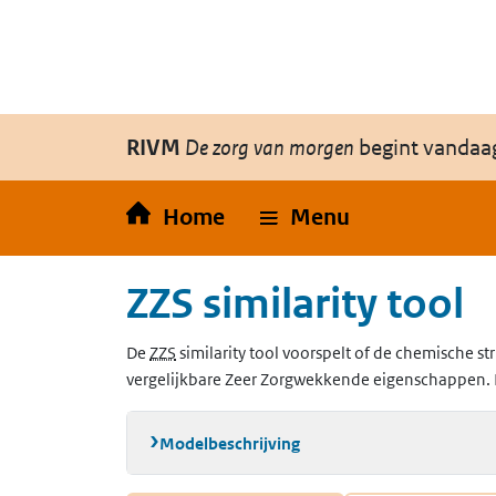
Overslaan en naar de inhoud gaan
Direct naar de hoofdnavigatie
RIVM
De zorg van morgen
begint vandaa
Home
Menu
ZZS similarity tool
(Zeer Zorgwekkende Stoffen)
De
ZZS
similarity tool voorspelt of de chemische str
vergelijkbare Zeer Zorgwekkende eigenschappen. 
Modelbeschrijving