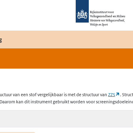
Rijksinstituut voor
Volksgezondheid en Milieu
Ministerie van Volksgezondheid,
Welzijn en Sport
g
(opent
uctuur van een stof vergelijkbaar is met de structuur van
ZZS
. Struc
Daarom kan dit instrument gebruikt worden voor screeningsdoelein