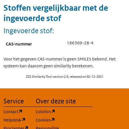
Stoffen vergelijkbaar met de
ingevoerde stof
Ingevoerde stof:
186309-28-4
CAS-nummer
Voor het gegeven CAS-nummer is geen SMILES bekend. Het
systeem kan daarom geen similarity berekenen.
ZZS Similarity Tool version 2.0, released on 02-12-2021
Service
Over deze site
(opent in een nieuw tabblad)
(opent in een nieuw tabblad)
Contact
Colofon
(opent in een nieuw tabblad)
(opent in een nieuw tabblad)
Helpdesk
Cookies
(opent in een nieuw tabblad)
Proclaimer
Responsible