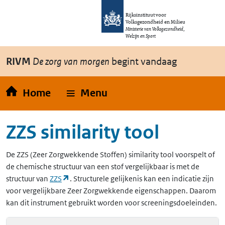
Overslaan en naar de inhoud gaan
Direct naar de hoofdnavigatie
Rijksinstituut voor
Volksgezondheid en Milieu
Ministerie van Volksgezondheid,
Welzijn en Sport
RIVM
De zorg van morgen
begint vandaag
Home
Menu
ZZS similarity tool
De
ZZS
(Zeer Zorgwekkende Stoffen)
similarity tool voorspelt of
de chemische structuur van een stof vergelijkbaar is met de
(opent in een nieuw tabblad)
structuur van
ZZS
. Structurele gelijkenis kan een indicatie zijn
voor vergelijkbare Zeer Zorgwekkende eigenschappen. Daarom
kan dit instrument gebruikt worden voor screeningsdoeleinden.