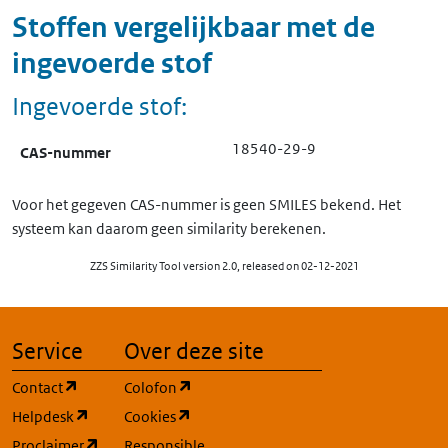
Stoffen vergelijkbaar met de
ingevoerde stof
Ingevoerde stof:
18540-29-9
CAS-nummer
Voor het gegeven CAS-nummer is geen SMILES bekend. Het
systeem kan daarom geen similarity berekenen.
ZZS Similarity Tool version 2.0, released on 02-12-2021
Service
Over deze site
(opent in een nieuw tabblad)
(opent in een nieuw tabblad)
Contact
Colofon
(opent in een nieuw tabblad)
(opent in een nieuw tabblad)
Helpdesk
Cookies
(opent in een nieuw tabblad)
Proclaimer
Responsible