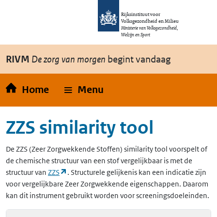
Overslaan en naar de inhoud gaan
Direct naar de hoofdnavigatie
Rijksinstituut voor
Volksgezondheid en Milieu
Ministerie van Volksgezondheid,
Welzijn en Sport
RIVM
De zorg van morgen
begint vandaag
Home
Menu
ZZS similarity tool
De
ZZS
(Zeer Zorgwekkende Stoffen)
similarity tool voorspelt of
de chemische structuur van een stof vergelijkbaar is met de
(opent in een nieuw tabblad)
structuur van
ZZS
. Structurele gelijkenis kan een indicatie zijn
voor vergelijkbare Zeer Zorgwekkende eigenschappen. Daarom
kan dit instrument gebruikt worden voor screeningsdoeleinden.