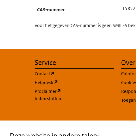
15852
CAS-nummer
Voor het gegeven CAS-nummer is geen SMILES beke
Service
Over
(opent in een nieuw tabblad)
Contact
Colofo
(opent in een nieuw tabblad)
Helpdesk
Cookie
(opent in een nieuw tabblad)
Proclaimer
Respons
Index stoffen
Toegan
Deze website in andere talen: