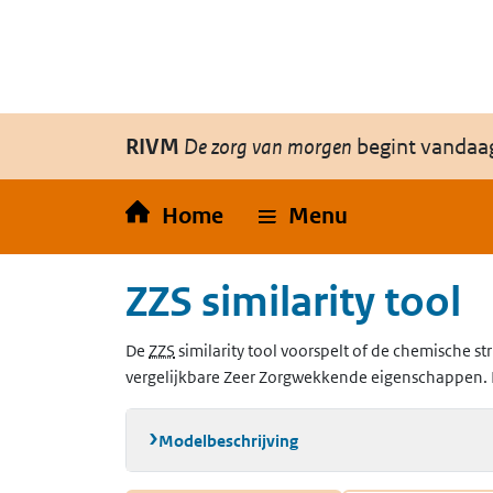
Overslaan en naar de inhoud gaan
Direct naar de hoofdnavigatie
RIVM
De zorg van morgen
begint vandaa
Home
Menu
ZZS similarity tool
(Zeer Zorgwekkende Stoffen)
De
ZZS
similarity tool voorspelt of de chemische str
vergelijkbare Zeer Zorgwekkende eigenschappen. 
Modelbeschrijving