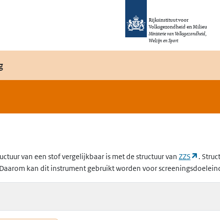
Rijksinstituut voor
Volksgezondheid en Milieu
Ministerie van Volksgezondheid,
Welzijn en Sport
g
(opent
uctuur van een stof vergelijkbaar is met de structuur van
ZZS
. Struc
Daarom kan dit instrument gebruikt worden voor screeningsdoelein