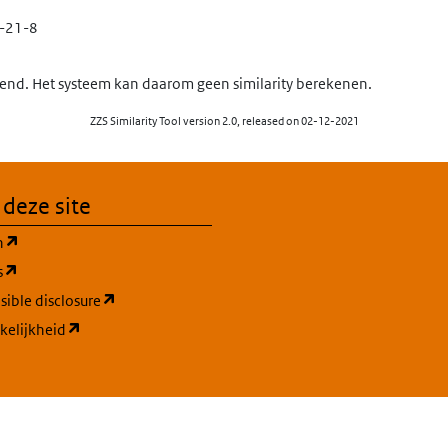
-21-8
nd. Het systeem kan daarom geen similarity berekenen.
ZZS Similarity Tool version 2.0, released on 02-12-2021
 deze site
(opent in een nieuw tabblad)
n
(opent in een nieuw tabblad)
s
(opent in een nieuw tabblad)
ible disclosure
(opent in een nieuw tabblad)
kelijkheid