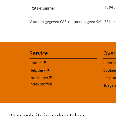
13845
CAS-nummer
Voor het gegeven CAS-nummer is geen SMILES beke
Service
Over
(opent in een nieuw tabblad)
Contact
Colofo
(opent in een nieuw tabblad)
Helpdesk
Cookie
(opent in een nieuw tabblad)
Proclaimer
Respons
Index stoffen
Toegan
Deze website in andere talen: