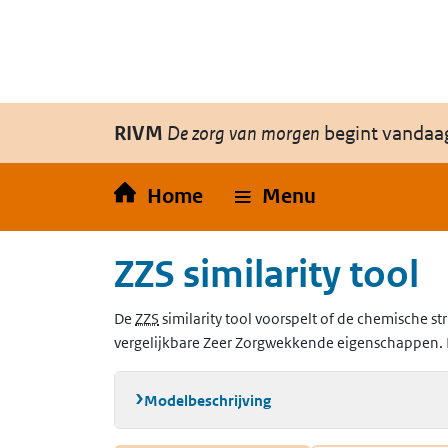
Overslaan en naar de inhoud gaan
Direct naar de hoofdnavigatie
RIVM
De zorg van morgen
begint vandaa
Home
Menu
ZZS similarity tool
(Zeer Zorgwekkende Stoffen)
De
ZZS
similarity tool voorspelt of de chemische str
vergelijkbare Zeer Zorgwekkende eigenschappen. 
Modelbeschrijving