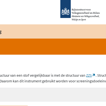
Rijksinstituut voor
Volksgezondheid en Milieu
Ministerie van Volksgezondheid,
Welzijn en Sport
g
(opent
uctuur van een stof vergelijkbaar is met de structuur van
ZZS
. Struc
Daarom kan dit instrument gebruikt worden voor screeningsdoelein