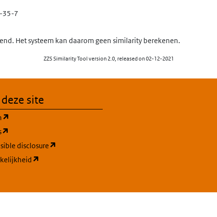
-35-7
nd. Het systeem kan daarom geen similarity berekenen.
ZZS Similarity Tool version 2.0, released on 02-12-2021
 deze site
(opent in een nieuw tabblad)
n
(opent in een nieuw tabblad)
s
(opent in een nieuw tabblad)
ible disclosure
(opent in een nieuw tabblad)
kelijkheid