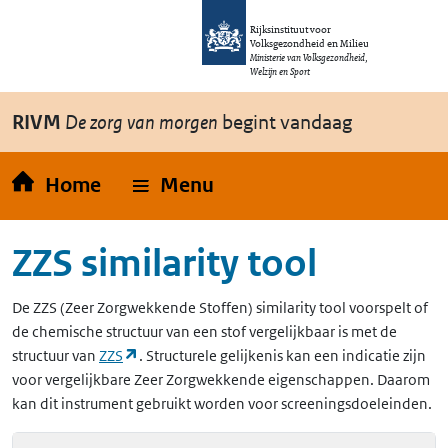
Overslaan en naar de inhoud gaan
Direct naar de hoofdnavigatie
Rijksinstituut voor
Volksgezondheid en Milieu
Ministerie van Volksgezondheid,
Welzijn en Sport
RIVM
De zorg van morgen
begint vandaag
Home
Menu
ZZS similarity tool
De
ZZS
(Zeer Zorgwekkende Stoffen)
similarity tool voorspelt of
de chemische structuur van een stof vergelijkbaar is met de
(opent in een nieuw tabblad)
structuur van
ZZS
. Structurele gelijkenis kan een indicatie zijn
voor vergelijkbare Zeer Zorgwekkende eigenschappen. Daarom
kan dit instrument gebruikt worden voor screeningsdoeleinden.