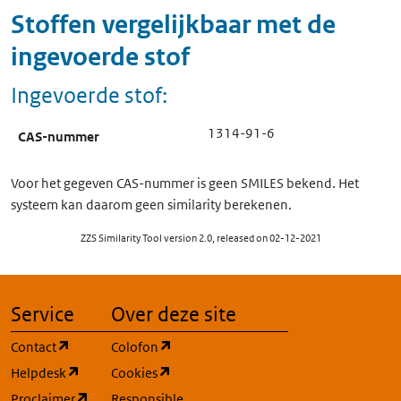
Stoffen vergelijkbaar met de
ingevoerde stof
Ingevoerde stof:
1314-91-6
CAS-nummer
Voor het gegeven CAS-nummer is geen SMILES bekend. Het
systeem kan daarom geen similarity berekenen.
ZZS Similarity Tool version 2.0, released on 02-12-2021
Service
Over deze site
(opent in een nieuw tabblad)
(opent in een nieuw tabblad)
Contact
Colofon
(opent in een nieuw tabblad)
(opent in een nieuw tabblad)
Helpdesk
Cookies
(opent in een nieuw tabblad)
Proclaimer
Responsible