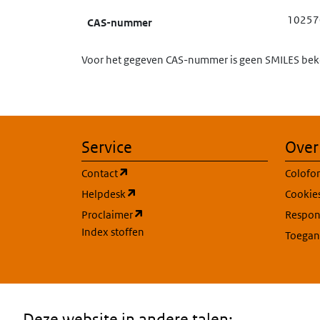
10257
CAS-nummer
Voor het gegeven CAS-nummer is geen SMILES beke
Service
Over
(opent in een nieuw tabblad)
Contact
Colofo
(opent in een nieuw tabblad)
Helpdesk
Cookie
(opent in een nieuw tabblad)
Proclaimer
Respons
Index stoffen
Toegan
Deze website in andere talen: