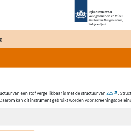
Rijksinstituut voor
Volksgezondheid en Milieu
Ministerie van Volksgezondheid,
Welzijn en Sport
g
(opent
uctuur van een stof vergelijkbaar is met de structuur van
ZZS
. Struc
Daarom kan dit instrument gebruikt worden voor screeningsdoelein