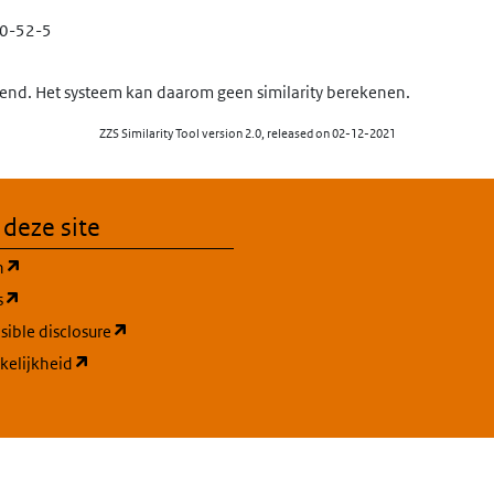
0-52-5
nd. Het systeem kan daarom geen similarity berekenen.
ZZS Similarity Tool version 2.0, released on 02-12-2021
 deze site
(opent in een nieuw tabblad)
n
(opent in een nieuw tabblad)
s
(opent in een nieuw tabblad)
ible disclosure
(opent in een nieuw tabblad)
kelijkheid