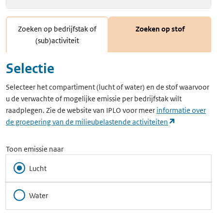
Zoeken op bedrijfstak of
Zoeken op stof
(sub)activiteit
Selectie
Selecteer het compartiment (lucht of water) en de stof waarvoor
u de verwachte of mogelijke emissie per bedrijfstak wilt
raadplegen. Zie de website van IPLO voor meer
informatie over
(opent in ee
de groepering van de milieubelastende activiteiten
Toon emissie naar
Lucht
Water