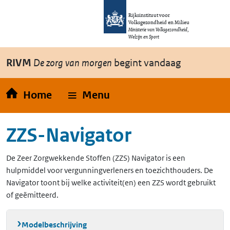
Overslaan en naar de inhoud gaan
Direct naar de hoofdnavigatie
Rijksinstituut voor
Volksgezondheid en Milieu
Ministerie van Volksgezondheid,
Welzijn en Sport
RIVM
De zorg van morgen
begint vandaag
Home
Menu
ZZS-Navigator
De Zeer Zorgwekkende Stoffen (ZZS) Navigator is een
hulpmiddel voor vergunningverleners en toezichthouders. De
Navigator toont bij welke activiteit(en) een ZZS wordt gebruikt
of geëmitteerd.
Modelbeschrijving