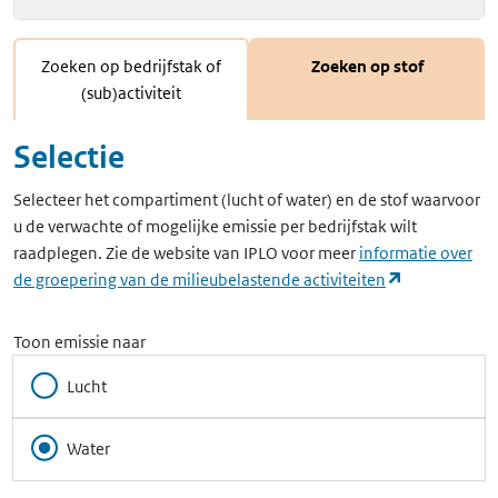
Zoeken op bedrijfstak of
Zoeken op stof
(sub)activiteit
Selectie
Selecteer het compartiment (lucht of water) en de stof waarvoor
u de verwachte of mogelijke emissie per bedrijfstak wilt
raadplegen. Zie de website van IPLO voor meer
informatie over
(opent in ee
de groepering van de milieubelastende activiteiten
Toon emissie naar
Lucht
Water