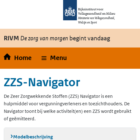
Overslaan en naar de inhoud gaan
Direct naar de hoofdnavigatie
Rijksinstituut voor
Volksgezondheid en Milieu
Ministerie van Volksgezondheid,
Welzijn en Sport
RIVM
De zorg van morgen
begint vandaag
Home
Menu
ZZS-Navigator
De Zeer Zorgwekkende Stoffen (ZZS) Navigator is een
hulpmiddel voor vergunningverleners en toezichthouders. De
Navigator toont bij welke activiteit(en) een ZZS wordt gebruikt
of geëmitteerd.
Modelbeschrijving