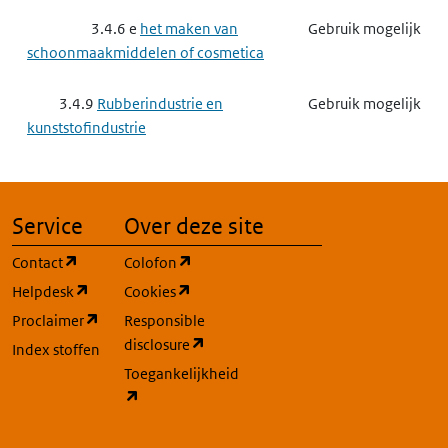
3.4.6 e
het maken van
Gebruik mogelijk
schoonmaakmiddelen of cosmetica
3.4.9
Rubberindustrie en
Gebruik mogelijk
kunststofindustrie
3.4.9 e
het maken van
Gebruik mogelijk
producten van kunststof
Service
Over deze site
3.7
Dienstverlening, onderwijs en zorg
Gebruik mogelijk
(opent in een nieuw tabblad)
(opent in een nieuw tabblad)
Contact
Colofon
(opent in een nieuw tabblad)
(opent in een nieuw tabblad)
Helpdesk
Cookies
3.7.7
Onderhoud van de
Gebruik mogelijk
(opent in een nieuw tabblad)
Proclaimer
Responsible
openbare ruimte
(opent in een nieuw tabblad)
disclosure
Index stoffen
Toegankelijkheid
3.8
Transport, logistiek en
Gebruik mogelijk
(opent in een nieuw tabblad)
ondersteuning daarvan