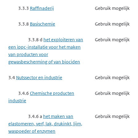
3.3.3
Raffinaderij
Gebruik mogelijk
3.3.8
Basischemie
Gebruik mogelijk
3.3.8 d
het exploiteren van
Gebruik mogelijk
een ippc-installatie voor het maken
van producten voor
gewasbescherming of van biociden
3.4
Nutssector en industrie
Gebruik mogelijk
3.4.6
Chemische producten
Gebruik mogelijk
industrie
3.4.6 a
het maken van
Gebruik mogelijk
elastomeren, verf, lak, drukinkt, lijm,
waspoeder of enzymen