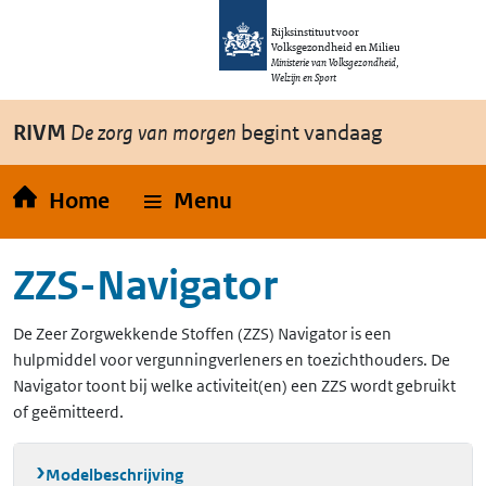
Overslaan en naar de inhoud gaan
Direct naar de hoofdnavigatie
Rijksinstituut voor
Volksgezondheid en Milieu
Ministerie van Volksgezondheid,
Welzijn en Sport
RIVM
De zorg van morgen
begint vandaag
Home
Menu
ZZS-Navigator
De Zeer Zorgwekkende Stoffen (ZZS) Navigator is een
hulpmiddel voor vergunningverleners en toezichthouders. De
Navigator toont bij welke activiteit(en) een ZZS wordt gebruikt
of geëmitteerd.
Modelbeschrijving