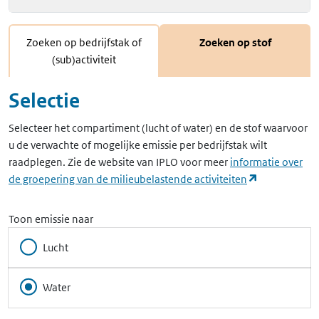
Zoeken op bedrijfstak of
Zoeken op stof
(sub)activiteit
Selectie
Selecteer het compartiment (lucht of water) en de stof waarvoor
u de verwachte of mogelijke emissie per bedrijfstak wilt
raadplegen. Zie de website van IPLO voor meer
informatie over
(opent in ee
de groepering van de milieubelastende activiteiten
Toon emissie naar
Lucht
Water