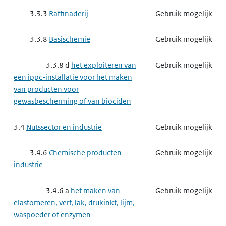
3.3.3
Raffinaderij
Gebruik mogelijk
3.3.8
Basischemie
Gebruik mogelijk
3.3.8 d
het exploiteren van
Gebruik mogelijk
een ippc-installatie voor het maken
van producten voor
gewasbescherming of van biociden
3.4
Nutssector en industrie
Gebruik mogelijk
3.4.6
Chemische producten
Gebruik mogelijk
industrie
3.4.6 a
het maken van
Gebruik mogelijk
elastomeren, verf, lak, drukinkt, lijm,
waspoeder of enzymen