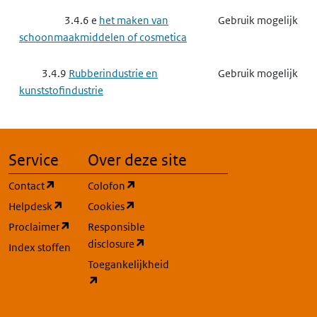
3.4.6 e
het maken van
Gebruik mogelijk
schoonmaakmiddelen of cosmetica
3.4.9
Rubberindustrie en
Gebruik mogelijk
kunststofindustrie
3.4.9 e
het maken van
Gebruik mogelijk
producten van kunststof
Service
Over deze site
3.7
Dienstverlening, onderwijs en zorg
Gebruik mogelijk
(opent in een nieuw tabblad)
(opent in een nieuw tabblad)
Contact
Colofon
(opent in een nieuw tabblad)
(opent in een nieuw tabblad)
Helpdesk
Cookies
3.7.7
Onderhoud van de
Gebruik mogelijk
(opent in een nieuw tabblad)
Proclaimer
Responsible
openbare ruimte
(opent in een nieuw tabblad)
disclosure
Index stoffen
Toegankelijkheid
3.8
Transport, logistiek en
Gebruik mogelijk
(opent in een nieuw tabblad)
ondersteuning daarvan