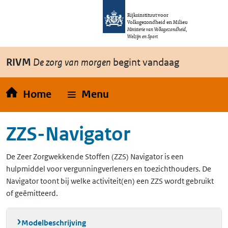
Overslaan en naar de inhoud gaan
Direct naar de hoofdnavigatie
Rijksinstituut voor
Volksgezondheid en Milieu
Ministerie van Volksgezondheid,
Welzijn en Sport
RIVM
De zorg van morgen
begint vandaag
Home
Menu
ZZS-Navigator
De Zeer Zorgwekkende Stoffen (ZZS) Navigator is een
hulpmiddel voor vergunningverleners en toezichthouders. De
Navigator toont bij welke activiteit(en) een ZZS wordt gebruikt
of geëmitteerd.
Modelbeschrijving