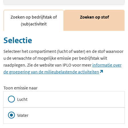
Zoeken op bedrijfstak of
Zoeken op stof
(sub)activiteit
Selectie
Selecteer het compartiment (lucht of water) en de stof waarvoor
u de verwachte of mogelijke emissie per bedrijfstak wilt
raadplegen. Zie de website van IPLO voor meer
informatie over
(opent in ee
de groepering van de milieubelastende activiteiten
Toon emissie naar
Lucht
Water