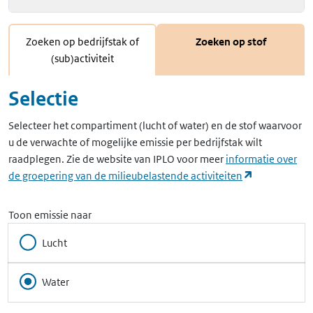
Zoeken op bedrijfstak of
Zoeken op stof
(sub)activiteit
Selectie
Selecteer het compartiment (lucht of water) en de stof waarvoor
u de verwachte of mogelijke emissie per bedrijfstak wilt
raadplegen. Zie de website van IPLO voor meer
informatie over
(opent in ee
de groepering van de milieubelastende activiteiten
Toon emissie naar
Lucht
Water