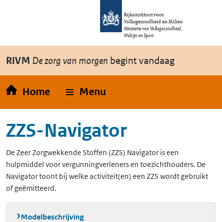
Overslaan en naar de inhoud gaan
Direct naar de hoofdnavigatie
Rijksinstituut voor
Volksgezondheid en Milieu
Ministerie van Volksgezondheid,
Welzijn en Sport
RIVM
De zorg van morgen
begint vandaag
Home
Menu
ZZS-Navigator
De Zeer Zorgwekkende Stoffen (ZZS) Navigator is een
hulpmiddel voor vergunningverleners en toezichthouders. De
Navigator toont bij welke activiteit(en) een ZZS wordt gebruikt
of geëmitteerd.
Modelbeschrijving