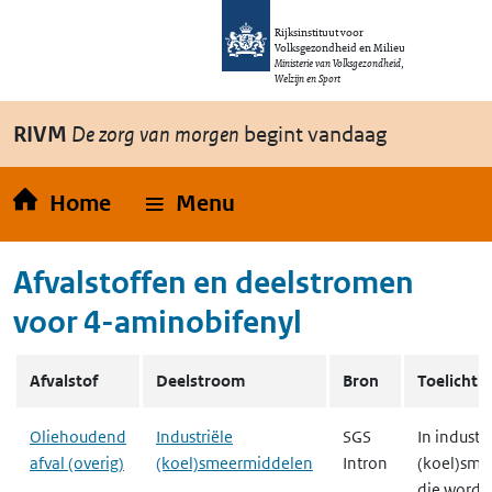
Overslaan en naar de inhoud gaan
Direct naar de hoofdnavigatie
Rijksinstituut voor
Volksgezondheid en Milieu
Ministerie van Volksgezondheid,
Welzijn en Sport
RIVM
De zorg van morgen
begint vandaag
Home
Menu
Afvalstoffen en deelstromen
voor
4-aminobifenyl
Overzicht van stoffen die in de deelstroom RIVM.RvS.BM.WasteN
Afvalstof
Deelstroom
Bron
Toelichti
Oliehoudend
Industriële
SGS
In industri
afval (overig)
(koel)smeermiddelen
Intron
(koel)sme
die worden