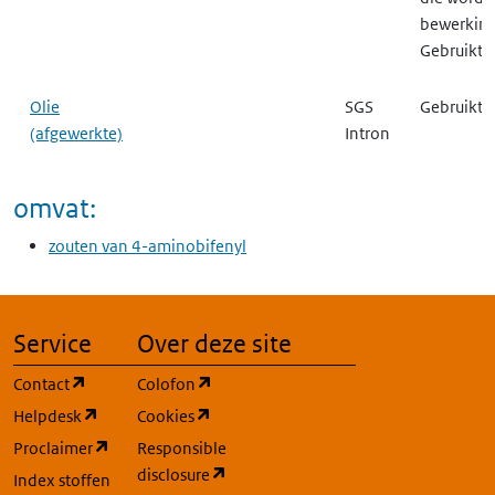
bewerking
Gebruikt a
Olie
SGS
Gebruikt a
(afgewerkte)
Intron
omvat:
zouten van 4-aminobifenyl
Service
Over deze site
(opent in een nieuw tabblad)
(opent in een nieuw tabblad)
Contact
Colofon
(opent in een nieuw tabblad)
(opent in een nieuw tabblad)
Helpdesk
Cookies
(opent in een nieuw tabblad)
Proclaimer
Responsible
(opent in een nieuw tabblad)
disclosure
Index stoffen